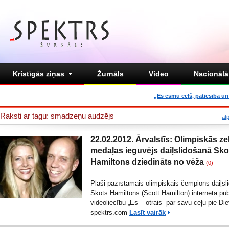
Kristīgās ziņas
Žurnāls
Video
Nacionālā 
„Es esmu ceļš, patiesība un 
Raksti ar tagu: smadzeņu audzējs
at
22.02.2012. Ārvalstīs: Olimpiskās ze
medaļas ieguvējs daiļslidošanā Sko
Hamiltons dziedināts no vēža
(0)
Plaši pazīstamais olimpiskais čempions daiļsl
Skots Hamiltons (Scott Hamilton) internetā pub
videoliecību „Es – otrais” par savu ceļu pie Die
spektrs.com
Lasīt vairāk