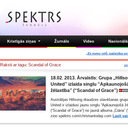
Kristīgās ziņas
Žurnāls
Video
Nacionālā 
„Es esmu ceļš, patiesība un 
Raksti ar tagu: Scandal of Grace
at
18.02. 2013. Ārvalstīs: Grupa „Hills
United” izlaida singlu “Apkaunojoš
žēlastība” (“Scandal of Grace”)
Austrālijas Hillsong draudzes slavēšanas grupa
United ir izlaidusi jaunu singlu “Apkaunojošā žē
(“Scandal of Grace”) no jaunā albuma „Ciāna” (“
ziņo spektrs.com/
christiantoday.com
Lasīt vai