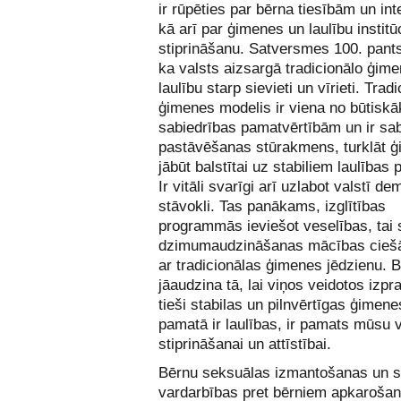
ir rūpēties par bērna tiesībām un in
kā arī par ģimenes un laulību institū
stiprināšanu. Satversmes 100. pant
ka valsts aizsargā tradicionālo ģime
laulību starp sievieti un vīrieti. Trad
ģimenes modelis ir viena no būtisk
sabiedrības pamatvērtībām un ir sa
pastāvēšanas stūrakmens, turklāt ģ
jābūt balstītai uz stabiliem laulības
Ir vitāli svarīgi arī uzlabot valstī d
stāvokli. Tas panākams, izglītības
programmās ieviešot veselības, tai 
dzimumaudzināšanas mācības ciešā
ar tradicionālas ģimenes jēdzienu. Bē
jāaudzina tā, lai viņos veidotos izpr
tieši stabilas un pilnvērtīgas ģimene
pamatā ir laulības, ir pamats mūsu 
stiprināšanai un attīstībai.
Bērnu seksuālas izmantošanas un 
vardarbības pret bērniem apkarošan