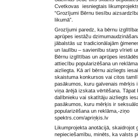
Cvetkovas iesniegtais likumprojekt
“Grozījumi Bērnu tiesību aizsardzīb
likumā”.
Grozījumi paredz, ka bērnu izglītība
aprūpes iestāžu dzimumaudzināšan
jābalstās uz tradicionālajām ģimene
un laulību – savienību starp vīrieti un
Bērnu izglītības un aprūpes iestādē
attiecību popularizēšana un reklāma 
aizliegta. Kā arī bērnu aizliegts iesai
skaistuma konkursos vai citos taml
pasākumos, kuru galvenais mērķis ir
viņa ārējā izskata vērtēšana. Tāpat
dalībnieku vai skatītāju aizliegts iesa
pasākumos, kuru mērķis ir seksuālo
popularizēšana un reklāma,-ziņo
spektrs.com
/apriņķis.lv
Likumprojekta anotācijā, skaidrojot
nepieciešamību, minēts, ka valsts 