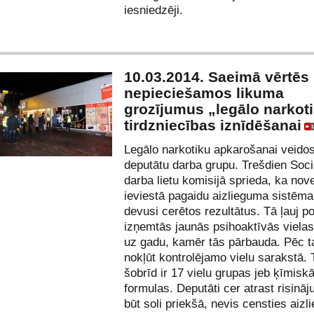
iesniedzēji.
10.03.2014. Saeimā vērtēs
nepieciešamos likuma
grozījumus „legālo narkot
tirdzniecības iznīdēšanai
Legālo narkotiku apkarošanai veid
deputātu darba grupu. Trešdien Soci
darba lietu komisijā sprieda, ka nov
ieviestā pagaidu aizlieguma sistēm
devusi cerētos rezultātus. Tā ļauj po
izņemtās jaunās psihoaktīvās vielas 
uz gadu, kamēr tās pārbauda. Pēc t
nokļūt kontrolējamo vielu sarakstā. 
šobrīd ir 17 vielu grupas jeb ķīmisk
formulas. Deputāti cer atrast risinā
būt soli priekšā, nevis censties aizli