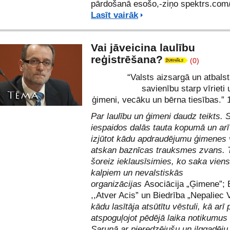
pārdošanā esošo,-ziņo spektrs.com
Lasīt vairāk
Vai jāveicina laulību
reģistrēšana?
(0)
“Valsts aizsargā un atbalst
savienību starp vīrieti 
ģimeni, vecāku un bērna tiesības.” 
Par laulību un ģimeni daudz teikts.
iespaidos dalās tauta kopumā un arī 
izjūtot kādu apdraudējumu ģimenes 
atskan baznīcas trauksmes zvans. 
šoreiz ieklausīsimies, ko saka viens
kalpiem un nevalstiskās
organizācijas
Asociācija „Ģimene”; 
,,Atver Acis” un Biedrība „Nepaliec 
kādu lasītāja atsūtītu vēstuli, kā arī
atspoguļojot pēdējā laika notikumus 
Sarunā ar pieredzējušu un ilggadēj