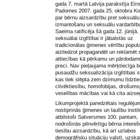
gada 7. martā Latvija parakstīja Eir
Padomes 2007. gada 25. oktobra Ko
par bērnu aizsardzību pret seksuālu
izmantošanu un seksuālu vardarbīb
Saeima ratificēja šā gada 12. jūnijā
seksuālai izglītībai ir jābalstās uz
tradicionālas ģimenes vērtību popul
aizliedzot propagandēt un reklamēt
attiecības kā pērkamu un pārdodamu
preci. Nav pieļaujama mērķtiecīga b
pusaudžu seksualizācija izglītības 
kas tiek slēpta zem dzimumu līdztie
cilvēktiesību, homofobijas, drošums
veselības mācības vai kā cita aizse
Likumprojektā paredzētais regulēju
nostiprinās ģimenes un laulību instit
atbilstoši Satversmes 100. pantam,
nodrošinās pilnvērtīgu bērna intereš
tiesību aizsardzību, kā arī uzlabos
demogrāfisku situāciju valstī, uzska