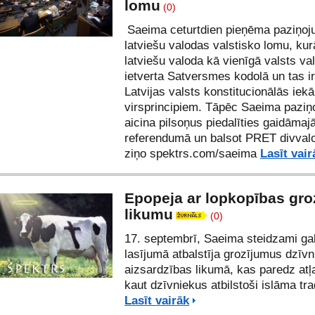
lomu
(0)
Saeima ceturtdien pieņēma paziņoj
latviešu valodas valstisko lomu, ku
latviešu valoda kā vienīgā valsts val
ietverta Satversmes kodolā un tas i
Latvijas valsts konstitucionālās iekā
virsprincipiem. Tāpēc Saeima pazi
aicina pilsoņus piedalīties gaidāmaj
referendumā un balsot PRET divvalo
ziņo spektrs.com/saeima
Lasīt vair
Epopeja ar lopkopības gro
likumu
(0)
17. septembrī, Saeima steidzami gal
lasījumā atbalstīja grozījumus dzīvn
aizsardzības likumā, kas paredz atļa
kaut dzīvniekus atbilstoši islāma tra
Lasīt vairāk