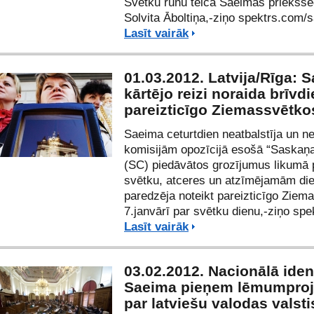
Svētku runu teica Saeimas priekšsē
Solvita Āboltiņa,-ziņo spektrs.com/
Lasīt vairāk
01.03.2012. Latvija/Rīga: 
kārtējo reizi noraida brīvd
pareizticīgo Ziemassvētko
Saeima ceturtdien neatbalstīja un 
komisijām opozīcijā esošā “Saskaņa
(SC) piedāvātos grozījumus likumā 
svētku, atceres un atzīmējamām di
paredzēja noteikt pareizticīgo Ziem
7.janvārī par svētku dienu
,-ziņo sp
Lasīt vairāk
03.02.2012. Nacionālā ident
Saeima pieņem lēmumproj
par latviešu valodas valst