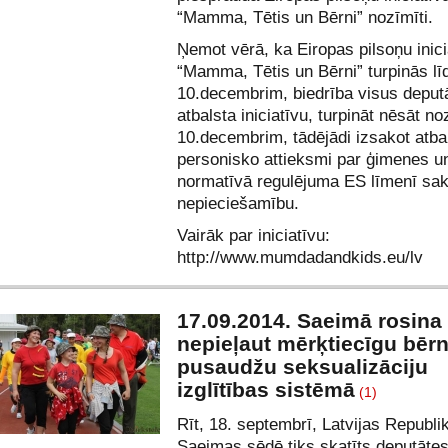
“Mamma, Tētis un Bērni” nozīmīti.
Ņemot vērā, ka Eiropas pilsoņu inici
“Mamma, Tētis un Bērni” turpinās līd
10.decembrim, biedrība visus deputā
atbalsta iniciatīvu, turpināt nēsāt noz
10.decembrim, tādējādi izsakot atba
personisko attieksmi par ģimenes un
normatīvā regulējuma ES līmenī sa
nepieciešamību.
Vairāk par iniciatīvu:
http://
www.mumdadandkids.eu/lv
17.09.2014. Saeimā rosina 
nepieļaut mērķtiecīgu bēr
pusaudžu seksualizāciju
izglītības sistēmā
(1)
Rīt, 18. septembrī, Latvijas Republi
Saeimas sēdē tiks skatīts deputātes