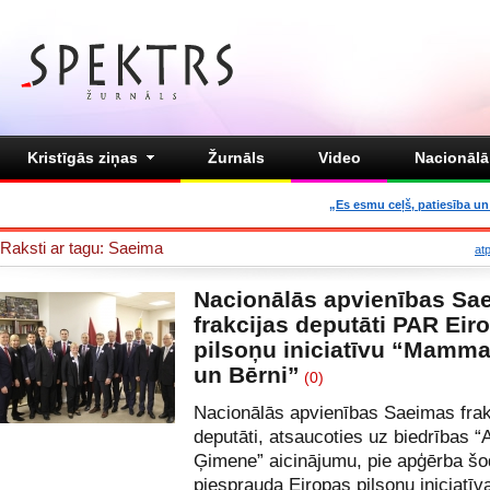
Kristīgās ziņas
Žurnāls
Video
Nacionālā 
„Es esmu ceļš, patiesība un 
Raksti ar tagu: Saeima
at
Nacionālās apvienības Sa
frakcijas deputāti PAR Eir
pilsoņu iniciatīvu “Mamma
un Bērni”
(0)
Nacionālās apvienības Saeimas frak
deputāti, atsaucoties uz biedrības “
Ģimene” aicinājumu, pie apģērba šo
piesprauda Eiropas pilsoņu iniciatīv