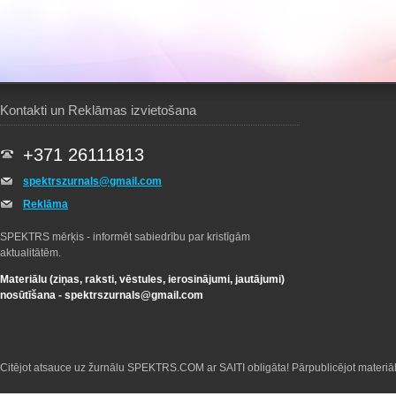
Kontakti un Reklāmas izvietošana
+371 26111813
spektrszurnals@gmail.com
Reklāma
SPEKTRS mērķis - informēt sabiedrību par kristīgām
aktualitātēm.
Materiālu (ziņas, raksti, vēstules, ierosinājumi, jautājumi)
nosūtīšana -
spektrszurnals@gmail.com
Citējot atsauce uz žurnālu SPEKTRS.COM ar SAITI obligāta! Pārpublicējot materiā