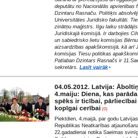
deputātu no Nacionālās apvienības f
Dzintaru Rasnaču. Politiķis absolvēj
Universitātes Juridisko fakultāti. Ti
zinātņu maģistrs. Ilgu laiku strādāj
Juridiskajā komisijā. Ir darbojies Ci
un sabiedrisko lietu komisijas Bērnu
aizsardzības apakškomisijā, kā arī 
komisijas Tiesu politikas apakškomis
Patlaban Dzintars Rasnačs ir 11.S
sekretārs.
Lasīt vairāk
04.05.2012. Latvija: Ābolti
4.maiju: Diena, kas parāda
spēks ir ticībai, pārliecībai
kopīgai cerībai
(0)
Piektdien, 4.maijā, par godu Latvijas
Republikas Neatkarības atjaunošan
22.gadadienai notika Saeimas svinī