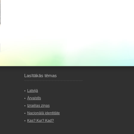
Lasītākās tēmas
Latvijā
Ārvalstīs
Izraēlas ziņas
Nacionālā identitāte
Kas? Kur? Kad?