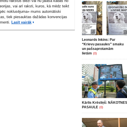
triotu rakstus bieži vai nu jālasa kādas no
eorijas, vai arī raksti, kuros, kā mēdz teikt
 «pēc noklusējuma» mums automātiski
tas, tiek piesauktas dažādas konvencijas
umenti.
Lasīt vairāk
Leonards Inkins: Par
“Krievu pasaules” smaku
un pašsaprotamām
lietām
(0)
Kārlis Krēsliņš: NĀKOTNE
PASAULE
(0)