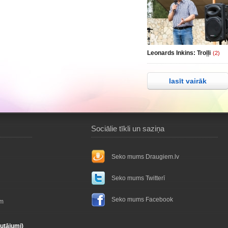
Leonards Inkins: Troļļi
(2)
lasīt vairāk
Sociālie tīkli un saziņa
Seko mums Draugiem.lv
Seko mums Twitterī
Seko mums Facebook
ām
autājumi)