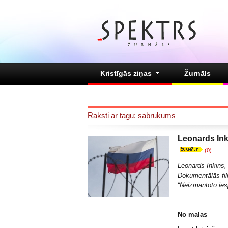
Kristīgās ziņas
Žurnāls
Raksti ar tagu: sabrukums
Leonards Ink
(0)
Leonards Inkins,
Dokumentālās f
“
Neizmantoto ies
No malas