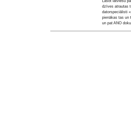
Lasot latviešu pa
dzīves atrautas t
datorspeciālisti
pienākas tas un 
un pat ANO dok