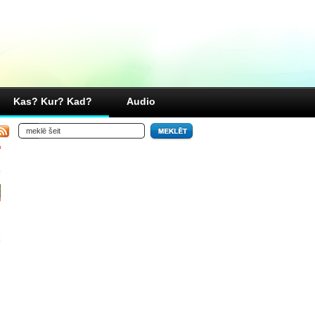
Kas? Kur? Kad?
Audio