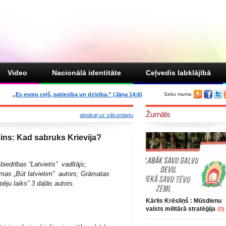
Video
Nacionālā identitāte
Ceļvedis labklājībā
„Es esmu ceļš, patiesība un dzīvība.” (Jāņa 14:6)
Seko mums:
Žurnāls
atpakaļ uz sākumlapu
ins: Kad sabruks Krievija?
 biedrības
“Latvietis”
vadītājs;
ilmas
„Būt latvietim”
autors;
Grāmatas
pēju laiks
” 3 daļās autors.
Kārlis Krēsliņš : Mūsdienu
valsts militārā stratēģija
(0)