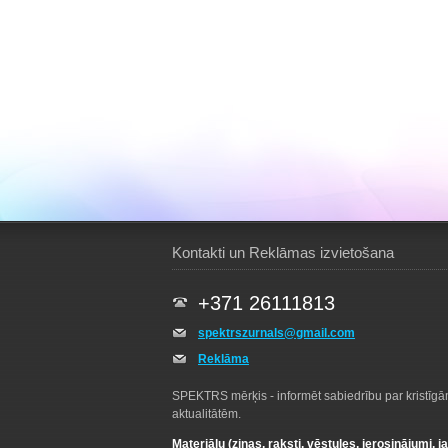
Kontakti un Reklāmas izvietošana
+371 26111813
spektrszurnals@gmail.com
Reklāma
SPEKTRS mērķis - informēt sabiedrību par kristīg
aktualitātēm.
Materiālu (ziņas, raksti, vēstules, ierosinājumi, j