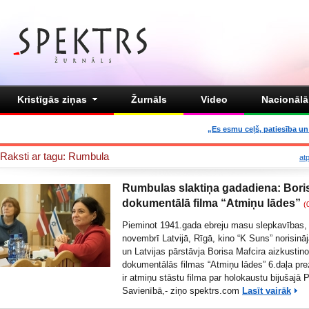
Kristīgās ziņas
Žurnāls
Video
Nacionālā 
„Es esmu ceļš, patiesība un 
Raksti ar tagu: Rumbula
at
Rumbulas slaktiņa gadadiena: Bori
dokumentālā filma “Atmiņu lādes”
(
Pieminot 1941.gada ebreju masu slepkavības,
novembrī Latvijā, Rīgā, kino “K Suns” norisināj
un Latvijas pārstāvja Borisa Mafcira aizkustin
dokumentālās filmas “Atmiņu lādes” 6.daļa pre
ir atmiņu stāstu filma par holokaustu bijušajā
Savienībā,- ziņo spektrs.com
Lasīt vairāk