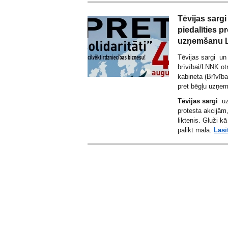
Tēvijas sarg
piedalīties p
uzņemšanu L
Tēvijas sargi un 
brīvībai/LNNK otr
kabineta (Brīvības
pret bēgļu uzņem
Tēvijas sargi
uz
protesta akcijām,
liktenis. Gluži 
palikt malā.
Lasī