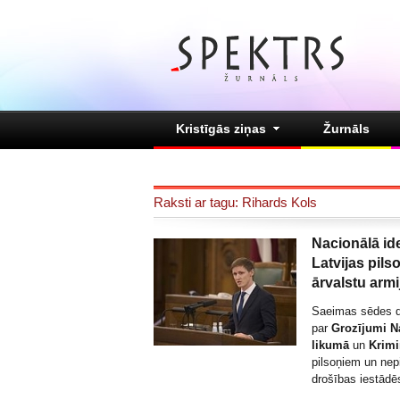
Kristīgās ziņas
Žurnāls
Raksti ar tagu: Rihards Kols
Nacionālā id
Latvijas pil
ārvalstu armi
Saeimas sēdes da
par
Grozījumi N
likumā
un
Krimi
pilsoņiem un nepi
drošības iestādē