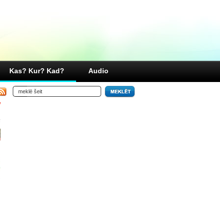
Kas? Kur? Kad?
Audio