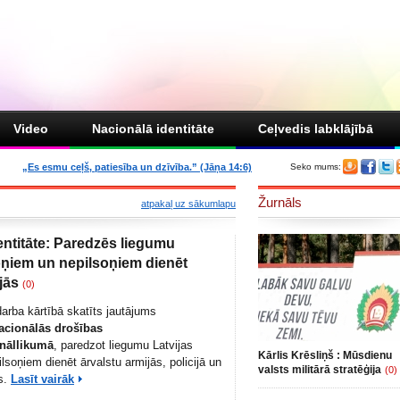
Video
Nacionālā identitāte
Ceļvedis labklājībā
„Es esmu ceļš, patiesība un dzīvība.” (Jāņa 14:6)
Seko mums:
Žurnāls
atpakaļ uz sākumlapu
entitāte: Paredzēs liegumu
soņiem un nepilsoņiem dienēt
jās
(0)
rba kārtībā skatīts jautājums
acionālās drošības
nāllikumā
, paredzot liegumu Latvijas
Kārlis Krēsliņš : Mūsdienu
lsoņiem dienēt ārvalstu armijās, policijā un
valsts militārā stratēģija
(0)
s.
Lasīt vairāk