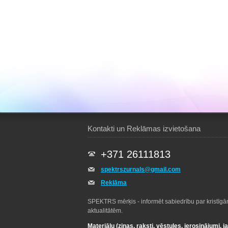
Kontakti un Reklāmas izvietošana
+371 26111813
spektrszurnals@gmail.com
Reklāma
SPEKTRS mērķis - informēt sabiedrību par kristīg
aktualitātēm.
Materiālu (ziņas, raksti, vēstules, ierosinājumi, j