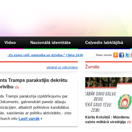
Video
Nacionālā identitāte
Ceļvedis labklājībā
„Es esmu ceļš, patiesība un dzīvība.” (Jāņa 14:6)
Seko mums:
Žurnāls
atpakaļ uz sākumlapu
nts Tramps parakstījis dekrētu
brīvību
(0)
ds Tramps parakstīja izpildrīkojumu par
. Dokuments, galvenokārt paredz atļauju
nizācijām, atbalstīt politiskos kandidātus
tās, saistāmās ar politiku aktivitātēs,- ziņo
Kārlis Krēsliņš : Mūsdienu
church.info
Lasīt vairāk
valsts militārā stratēģija
(0)