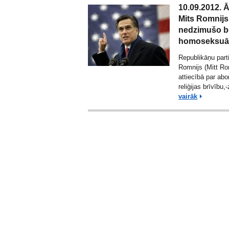
10.09.2012. 
Mits Romnijs 
nedzimušo bē
homoseksuāl
Republikāņu parti
Romnijs (Mitt Ro
attiecībā par ab
reliģijas brīvību
vairāk