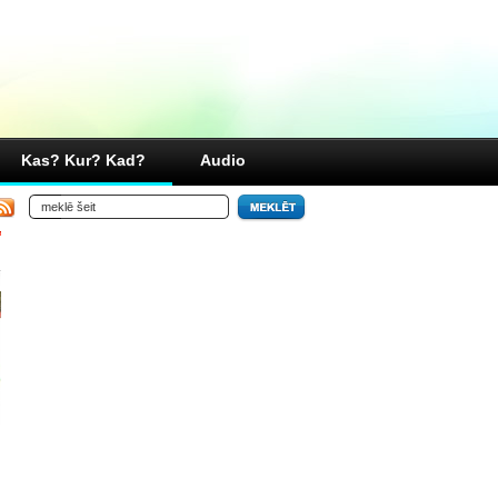
Kas? Kur? Kad?
Audio