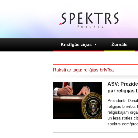
Kristīgās ziņas
Žurnāls
Raksti ar tagu: reliģijas brīvība
ASV: Prezide
par reliģijas 
Prezidents Donal
reliģijas brīvību
reliģiskajām orga
un iesaistīties ci
spektrs.com
/
pro