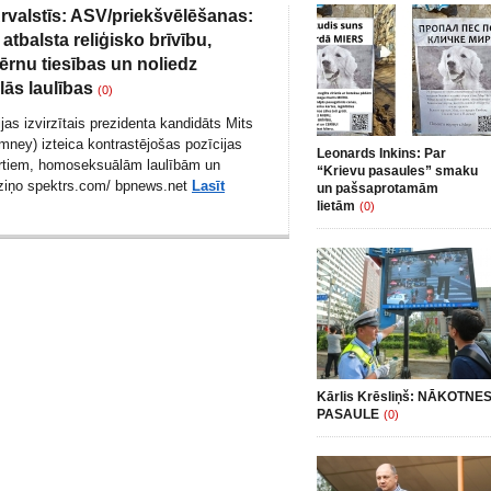
Ārvalstīs: ASV/priekšvēlēšanas:
atbalsta reliģisko brīvību,
rnu tiesības un noliedz
ās laulības
(0)
jas izvirzītais prezidenta kandidāts Mits
mney) izteica kontrastējošas pozīcijas
Leonards Inkins: Par
ortiem, homoseksuālām laulībām un
“Krievu pasaules” smaku
,-ziņo spektrs.com/
bpnews.net
Lasīt
un pašsaprotamām
lietām
(0)
Kārlis Krēsliņš: NĀKOTNE
PASAULE
(0)