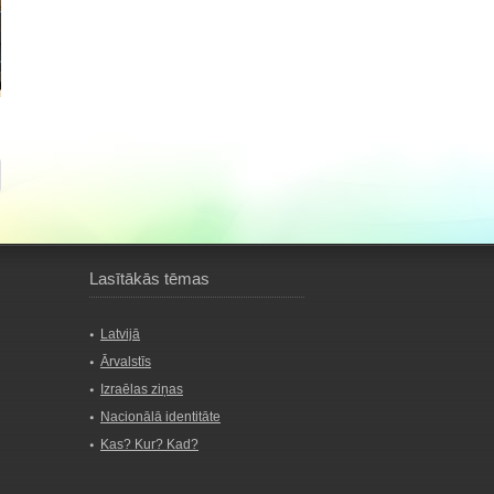
Lasītākās tēmas
Latvijā
Ārvalstīs
Izraēlas ziņas
Nacionālā identitāte
Kas? Kur? Kad?