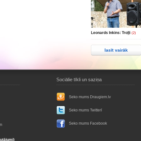
Leonards Inkins: Troļļi
(2)
lasīt vairāk
Sociālie tīkli un saziņa
Seko mums Draugiem.lv
Seko mums Twitterī
Seko mums Facebook
ām
autājumi)