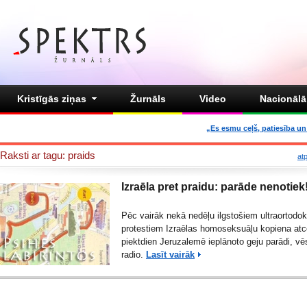
Kristīgās ziņas
Žurnāls
Video
Nacionālā 
„Es esmu ceļš, patiesība un 
Raksti ar tagu: praids
at
Izraēla pret praidu: parāde nenotiek
Pēc vairāk nekā nedēļu ilgstošiem ultraortodok
protestiem Izraēlas homoseksuāļu kopiena atc
piektdien Jeruzalemē ieplānoto geju parādi, vē
radio.
Lasīt vairāk