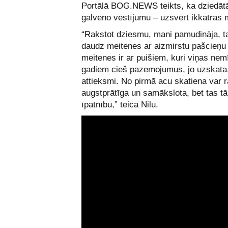
Portālā BOG.NEWS teikts, ka dziedātā
galveno vēstījumu – uzsvērt ikkatras m
“Rakstot dziesmu, mani pamudināja, ta
daudz meitenes ar aizmirstu pašcieņu p
meitenes ir ar puišiem, kuri viņas nem
gadiem cieš pazemojumus, jo uzskata,
attieksmi. No pirmā acu skatiena var r
augstprātīga un samākslota, bet tas tā
īpatnību,” teica Nilu.