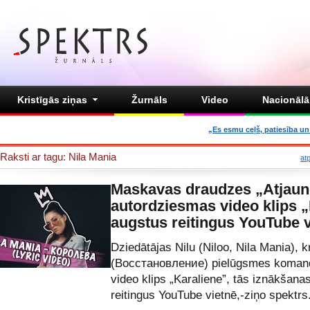
Kristīgās ziņas
Žurnāls
Video
Nacionālā 
„Es esmu ceļš, patiesība un 
Raksti ar tagu: Nila Mania
at
Maskavas draudzes „Atjaun
autordziesmas video klips 
augstus reitingus YouTube v
Dziedātājas Nilu (Niloo, Nila Mania), 
(Восстановление) pielūgsmes komand
video klips „Karaliene”, tās iznākšana
reitingus YouTube vietnē,-ziņo spektr