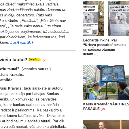
ga dzied” mākslinieciskais vadītājs,
mmas Sadziedāšanās naktīm Dziesmu un
is ir ideju ģenerators. Pats viņš
ku izrādēm „Precības”, „Pērs Gints nav
te”, „Ja tevis vairs nebūtu” un citām.
meklē jaunus paņēmienus, kā nedziedošus
 par dziedošiem, kā iedvesmot tos, kuri
Leonards Inkins: Par
ēkiem.
Lasīt vairāk
“Krievu pasaules” smaku
un pašsaprotamām
lietām
(0)
viešu tautai?
(2)
ešu tautai”.
(
vēstules saturs.
)
Juris Kravalis.
tbilde
uris Kravalis, taču sarakstē ar autoru,
akcija uzskatīja par Latvijas Bankas
tiecību un komunikācijas pārvaldes
Kārlis Krēsliņš: NĀKOTNE
jās, ka ar bankas darboni nav nekāda
PASAULE
(0)
redzot ir pseidonīms. Kā paskaidroja
esot krievu tautības cilvēks. Dievs esot
s ar brīdinājumu latviešu tautai. Par cik
u valodā neesot, vēstule tika pārtulkota.