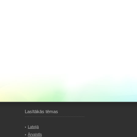
Lasītākās tēmas
Latvijā
Ārvalstīs