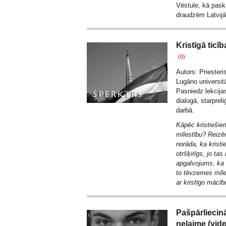
Vēstule, kā paska
draudzēm Latvij
Kristīgā ticī
(0)
Autors: Priester
Lugāno universitā
Pasniedz lekcijas
dialogā, starprel
darbā.
Kāpēc kristiešie
mīlestību? Reizē
norāda, ka kristi
otršķirīgs, jo tas
apgalvojums, ka k
to tēvzemes mīle
ar kristīgo mācīb
Pašpārliecinā
nelaime (vid