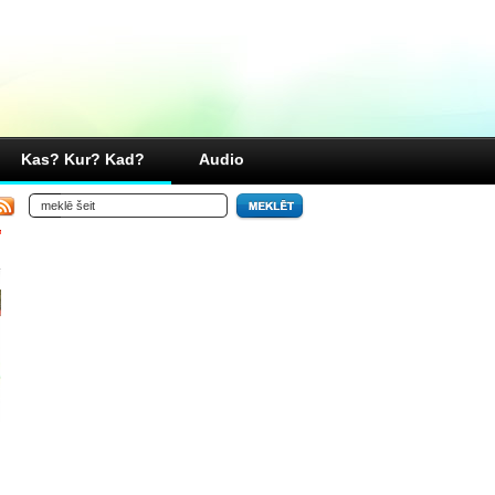
Kas? Kur? Kad?
Audio