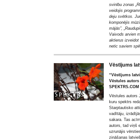
svinību zonas „Rī
veidojis progra
deju svētkos. Jur
komponējis mūzi
mājās”, „Raudupie
Vaivods arvien 
aktierus izveidot
netic saviem sp
Vēstījums lat
“Vēstījums latvi
Vēstules autors
SPEKTRS.COM a
Vēstules autors J
kuru spektrs red
Starptautisko at
vadītāju, izrādī
sakara. Tas acīm
autors, tad viņš 
uzrunājis vērstie
zināšanas latvieš