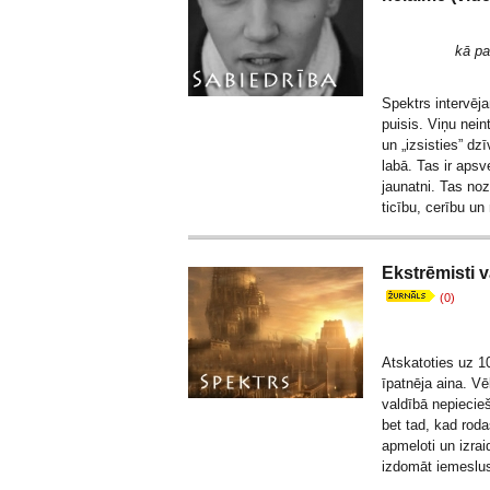
kā pa
Spektrs intervēj
puisis. Viņu nei
un „izsisties” dzī
labā. Tas ir apsv
jaunatni. Tas noz
ticību, cerību un
Ekstrēmisti v
(0)
Atskatoties uz 1
īpatnēja aina. Vē
valdībā nepiecie
bet tad, kad roda
apmeloti un izrai
izdomāt iemeslus