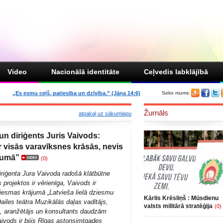
Video
Nacionālā identitāte
Ceļvedis labklājībā
„Es esmu ceļš, patiesība un dzīvība.” (Jāņa 14:6)
Seko mums:
Žurnāls
atpakaļ uz sākumlapu
n diriģents Juris Vaivods:
r visās varavīksnes krāsās, nevis
kumā”
(0)
riģenta Jura Vaivoda radošā klātbūtne
projektos ir vērienīga, Vaivods ir
iesmas krājumā „Latvieša lielā dziesmu
Kārlis Krēsliņš : Mūsdienu
ailes teātra Muzikālās daļas vadītājs,
valsts militārā stratēģija
(0)
, aranžētājs un konsultants daudzām
aivods ir bijis Rīgas astoņsimtgades