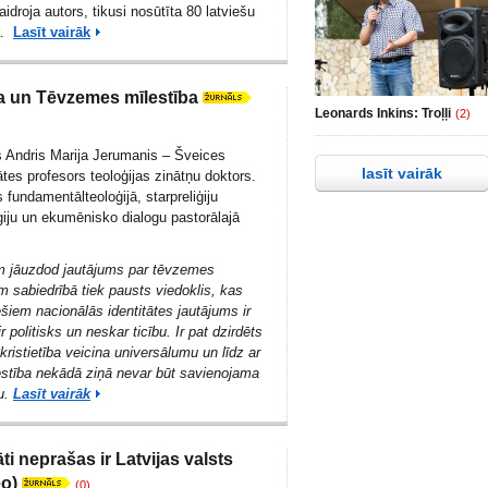
idroja autors, tikusi nosūtīta 80 latviešu
ā.
Lasīt vairāk
ba un Tēvzemes mīlestība
Leonards Inkins: Troļļi
(2)
is Andris Marija Jerumanis – Šveices
lasīt vairāk
tes profesors teoloģijas zinātņu doktors.
 fundamentālteoloģijā, starpreliģiju
iģiju un ekumēnisko dialogu pastorālajā
m jāuzdod jautājums par tēvzemes
m sabiedrībā tiek pausts viedoklis, kas
ešiem nacionālās identitātes jautājums ir
 ir politisks un neskar ticību. Ir pat dzirdēts
ristietība veicina universālumu un līdz ar
stība nekādā ziņā nevar būt savienojama
u.
Lasīt vairāk
ti neprašas ir Latvijas valsts
eo)
(0)