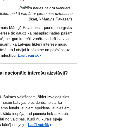
„Politikā nekas nav tā vienkārši,
teikts un kā varbūt ar pirmo acs uzmetienu
šķiet,”- Mārtiņš Pavasaris
amais Mārtiņš Pavasaris – jauns, enerģisks
nteresē tik daudz kā pašapliecināties pašam
vē, bet gan ko reāli varētu padarīt Latvijas
eicami, ka Latvijas likteni interesē mūsu
īmē, ka Latvijai ir nākotne un paļāvība uz
 mīlestību.
Lasīt vairāk
ai nacionālo interešu aizstāvji?
0. Saimes vēlēšanām, šķiet izveidojusies
l nesen Latvijas prezidents, teica, ka
šams ienākt jauniem spēkiem- jauniešiem,
s šāda iespēja, tad jaunieši tiek apkaroti,
dīti no valdības. Kurš nu kurais spēja
 kādēļ ne „viņi.”
Lasīt vairāk