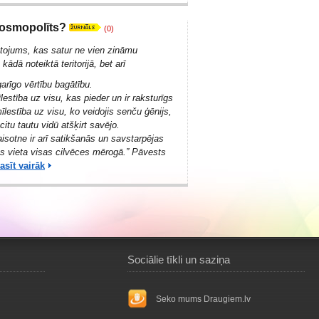
 kosmopolīts?
(0)
tojums, kas satur ne vien zināmu
ādā noteiktā teritorijā, bet arī
arīgo vērtību bagātību.
lestība uz visu, kas pieder un ir raksturīgs
īlestība uz visu, ko veidojis senču ģēnijs,
citu tautu vidū atšķirt savējo.
isotne ir arī satikšanās un savstarpējas
 vieta visas cilvēces mērogā.” Pāvests
asīt vairāk
Sociālie tīkli un saziņa
Seko mums Draugiem.lv