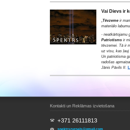
Vai Dievs ir
„
Tēvzeme
ir man
materiālo labumu k
- neatkārtojamu g
Patriotisms
ir mī
tēvzemei. Tā ir m
uz visu, kas ļauj 
Un patriotisma ga
radošas apmaiņas
Jānis Pāvils II
.
L
Kontakti un Reklāmas izvietošana
+371 26111813
spektrszurnals@gmail.com