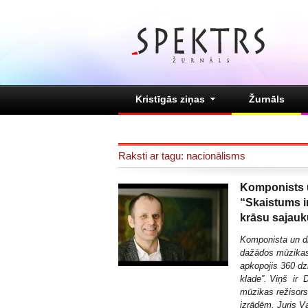
Kristīgās ziņas
Žurnāls
Raksti ar tagu: nacionālisms
Komponists u
“Skaistums i
krāsu sajau
Komponista un di
dažādos mūzikas 
apkopojis 360 dz
klade”. Viņš ir D
mūzikas režisors
izrādēm. Juris V