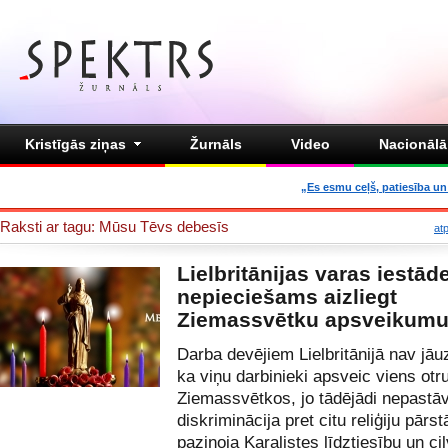
Kristīgās ziņas
Žurnāls
Video
Nacionālā 
„Es esmu ceļš, patiesība un 
Raksti ar tagu: Mūsu Tēvs debesīs
at
Lielbritānijas varas iestād
nepieciešams aizliegt
Ziemassvētku apsveikum
Darba devējiem Lielbritānijā nav jāu
ka viņu darbinieki apsveic viens otr
Ziemassvētkos, jo tādējādi nepastā
diskriminācija pret citu reliģiju pārs
paziņoja Karalistes līdztiesību un ci