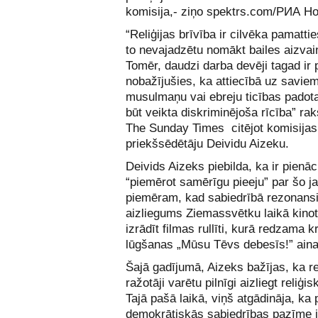
komisija,- ziņo spektrs.com/
РИА Но
“Reliģijas brīvība ir cilvēka pamatti
to nevajadzētu nomākt bailes aizvai
Tomēr, daudzi darba devēji tagad ir 
nobažījušies, ka attiecībā uz savie
musulmaņu vai ebreju ticības padot
būt veikta diskriminējoša rīcība” ra
The Sunday Times
citējot komisijas
priekšsēdētāju Deividu Aizeku.
Deivids Aizeks piebilda, ka ir pienāci
“piemērot samērīgu pieeju” par šo j
piemēram, kad sabiedrībā rezonansi
aizliegums Ziemassvētku laikā kinot
izrādīt filmas rullīti, kurā redzama k
lūgšanas „Mūsu Tēvs debesīs!” aina
Šajā gadījumā, Aizeks bažījas, ka 
ražotāji varētu pilnīgi aizliegt reliģi
Tajā pašā laikā, viņš atgādināja, ka 
demokrātiskās sabiedrības pazīme ir