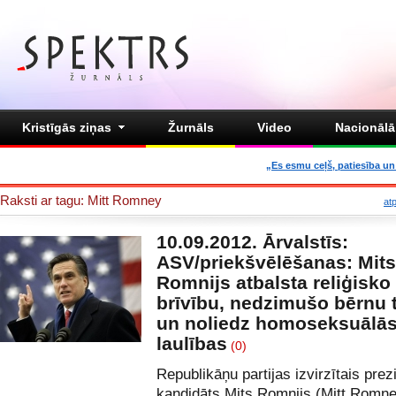
Kristīgās ziņas
Žurnāls
Video
Nacionālā 
„Es esmu ceļš, patiesība un 
Raksti ar tagu: Mitt Romney
at
10.09.2012. Ārvalstīs:
ASV/priekšvēlēšanas: Mits
Romnijs atbalsta reliģisko
brīvību, nedzimušo bērnu 
un noliedz homoseksuālā
laulības
(0)
Republikāņu partijas izvirzītais prez
kandidāts Mits Romnijs (Mitt Romne