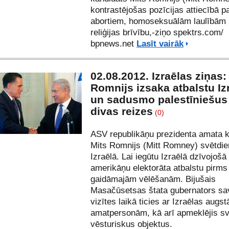
kontrastējošas pozīcijas attiecībā p
abortiem, homoseksuālām laulībām
reliģijas brīvību,-ziņo spektrs.com/
bpnews.net
Lasīt vairāk
02.08.2012. Izraēlas ziņas:
Romnijs izsaka atbalstu Iz
un sadusmo palestīniešus
divas reizes
(0)
ASV republikāņu prezidenta amata 
Mits Romnijs (Mitt Romney) svētdie
Izraēlā. Lai iegūtu Izraēlā dzīvojošā
amerikāņu elektorāta atbalstu pirm
gaidāmajām vēlēšanām. Bijušais
Masačūsetsas štata gubernators sa
vizītes laikā ticies ar Izraēlas augs
amatpersonām, kā arī apmeklējis s
vēsturiskus objektus.