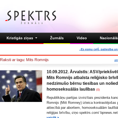
Kristīgās ziņas
Žurnāls
Video
Nacionālā 
„Es esmu ceļš, patiesība un 
Raksti ar tagu: Mits Romnijs
at
10.09.2012. Ārvalstīs: ASV/priekšvē
Mits Romnijs atbalsta reliģisko brīvī
nedzimušo bērnu tiesības un nolie
homoseksuālās laulības
(0)
Republikāņu partijas izvirzītais prezidenta kan
Romnijs (Mitt Romney) izteica kontrastējošas 
attiecībā par abortiem, homoseksuālām laulīb
reliģijas brīvību,-ziņo spektrs.com/
bpnews.ne
vairāk