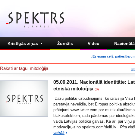
Kristīgās ziņas
Žurnāls
Video
Nacionālā 
„Es esmu ceļš, patiesība un 
Raksti ar tagu: mitoloģija
at
05.09.2011. Nacionālā identitāte: Lat
etniskā mitoloģija
(0)
Dažu politiķu uzbudinājums, ko izraisīja Visu L
pārstāvja neveiklie, bet Eiropas politikā absolūt
prātojumi www.twiter.com par multikulturālisma
blakusefektiem, rada pārdomas par ideoloģisko
valda Latvijas politiķu galvās. Kā arī par viņu p
motivāciju,-ziņo spektrs.com/delfi.lv
Rita Na
vairāk