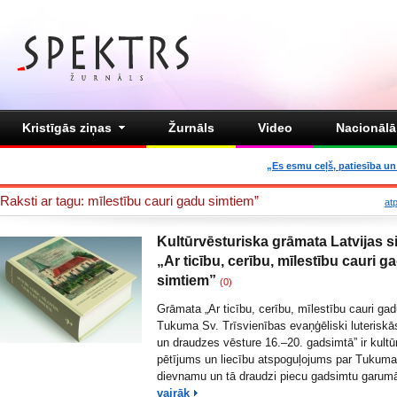
Kristīgās ziņas
Žurnāls
Video
Nacionālā 
„Es esmu ceļš, patiesība un 
Raksti ar tagu: mīlestību cauri gadu simtiem”
at
Kultūrvēsturiska grāmata Latvijas s
„Ar ticību, cerību, mīlestību cauri g
simtiem”
(0)
Grāmata „Ar ticību, cerību, mīlestību cauri ga
Tukuma Sv. Trīsvienības evaņģēliski luterisk
un draudzes vēsture 16.–20. gadsimtā” ir kultū
pētījums un liecību atspoguļojums par Tukum
dievnamu un tā draudzi piecu gadsimtu garum
vairāk