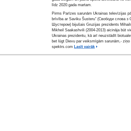
līdz 2020.gada martam.
Pirms Parīzes sarunām Ukrainas televīzijas pā
brīvība ar Saviku Šusteru” (Свободи слова з 
Шустером) bijušais Gruzijas prezidents Mihail
Mikheil Saakashvili
(2004-2013) aicināja būt vi
Ukrainas prezidentu, kā arī neuzstādīt biotualet
bet lūgt Dievu par veiksmīgām sarunām,- ziņo 
spektrs.com
Lasīt vairāk