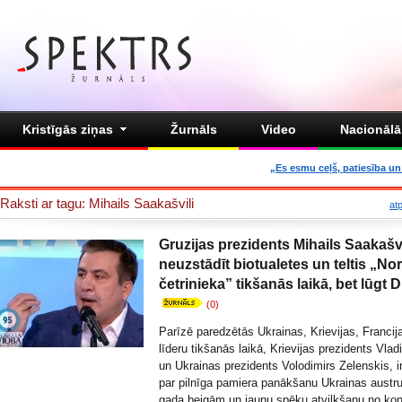
Kristīgās ziņas
Žurnāls
Video
Nacionālā 
„Es esmu ceļš, patiesība un 
Raksti ar tagu: Mihails Saakašvili
at
Gruzijas prezidents Mihails Saakašvi
neuzstādīt biotualetes un teltis „N
četrinieka” tikšanās laikā, bet lūgt 
(0)
Parīzē paredzētās Ukrainas, Krievijas, Francij
līderu tikšanās laikā, Krievijas prezidents Vlad
un Ukrainas prezidents Volodimirs Zelenskis, i
par pilnīga pamiera panākšanu Ukrainas austr
gada beigām un jaunu spēku atvilkšanu no kon