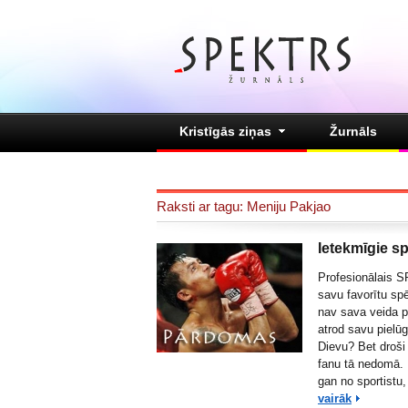
Kristīgās ziņas
Žurnāls
Raksti ar tagu: Meniju Pakjao
Ietekmīgie sp
Profesionālais 
savu favorītu spē
nav sava veida 
atrod savu pielū
Dievu? Bet droši
fanu tā nedomā. 
gan no sportistu,
vairāk