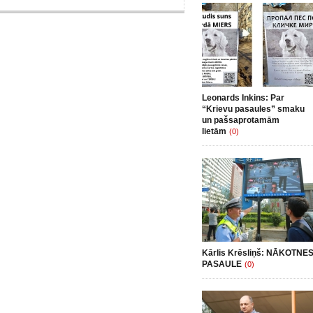
Leonards Inkins: Par
“Krievu pasaules” smaku
un pašsaprotamām
lietām
(0)
Kārlis Krēsliņš: NĀKOTNE
PASAULE
(0)