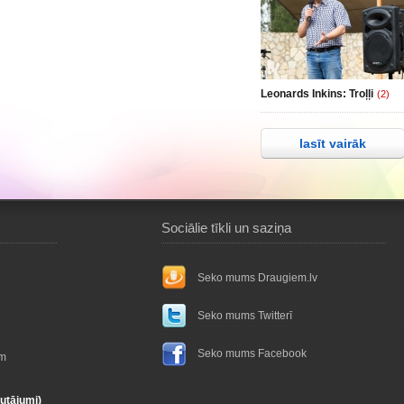
Leonards Inkins: Troļļi
(2)
lasīt vairāk
Sociālie tīkli un saziņa
Seko mums Draugiem.lv
Seko mums Twitterī
Seko mums Facebook
ām
autājumi)