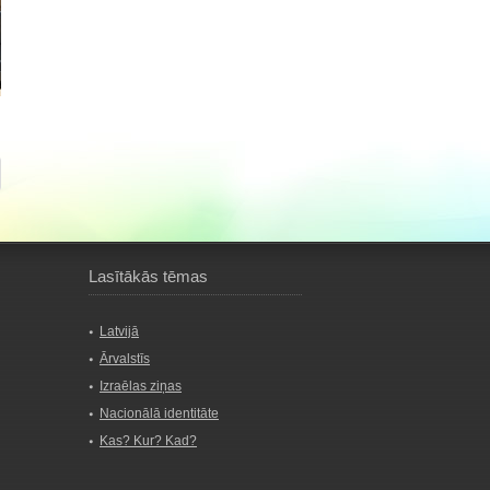
Lasītākās tēmas
Latvijā
Ārvalstīs
Izraēlas ziņas
Nacionālā identitāte
Kas? Kur? Kad?