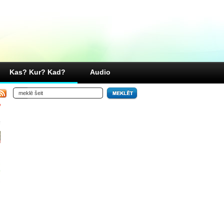
Kas? Kur? Kad?
Audio