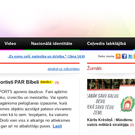
Video
Nacionālā identitāte
Ceļvedis labklājībā
„Es esmu ceļš, patiesība un dzīvība.” (Jāņa 14:6)
Seko mums:
Žurnāls
atpakaļ uz sākumlapu
ortisti PAR Bībeli
(0)
SPORTS apvieno daudzus. Fani apbrīno
ku, izveicību un meistarību. Vai sports
pagānisma pielūgšanas izpausme, kurā
gsmes objektu aizstājot patieso visvareno
 vien kā to ņem. Iespējams, ka vairums
Kārlis Krēsliņš : Mūsdienu
Droši vien viss ir atkarīgs no attieksmes
valsts militārā stratēģija
(0)
 gan arī no atbalstītāju puses.
Lasīt