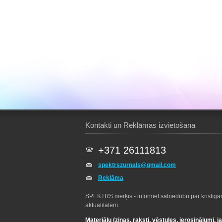
Kontakti un Reklāmas izvietošana
+371 26111813
spektrszurnals@gmail.com
Reklāma
SPEKTRS mērķis - informēt sabiedrību par kristīg
aktualitātēm.
Materiālu (ziņas, raksti, vēstules, ierosinājumi, j