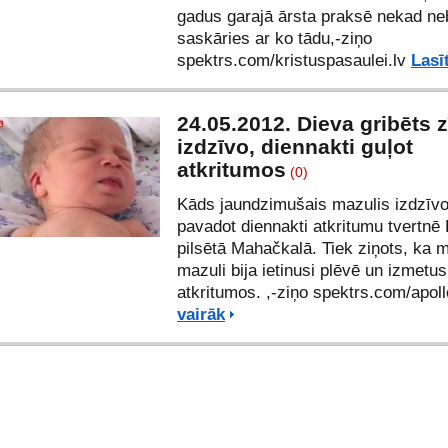
gadus garajā ārsta praksē nekad neb
saskāries ar ko tādu,-ziņo
spektrs.com/
kristuspasaulei.lv
Lasī
24.05.2012. Dieva gribēts z
izdzīvo, diennakti guļot
atkritumos
(0)
Kāds jaundzimušais mazulis izdzīvoj
pavadot diennakti atkritumu tvertnē 
pilsētā Mahačkalā. Tiek ziņots, ka 
mazuli bija ietinusi plēvē un izmetus
atkritumos. ,-ziņo spektrs.com/apoll
vairāk