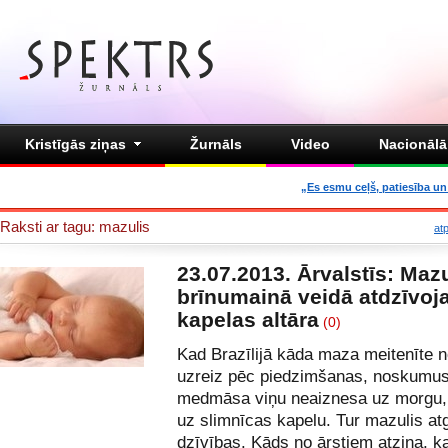
Kristīgās ziņas
Žurnāls
Video
Nacionālā 
„Es esmu ceļš, patiesība un 
Raksti ar tagu: mazulis
at
23.07.2013. Ārvalstīs: Mazu
brīnumainā veidā atdzīvoj
kapelas altāra
(0)
Kad Brazīlijā kāda maza meitenīte n
uzreiz pēc piedzimšanas, noskumus
medmāsa viņu neaiznesa uz morgu,
uz slimnīcas kapelu. Tur mazulis at
dzīvības. Kāds no ārstiem atzina, k