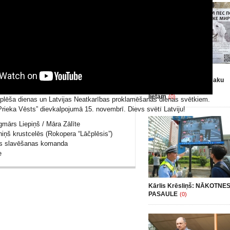
Leonards Inkins: Par
“Krievu pasaules” smaku
un pašsaprotamām
lietām
(0)
plēša dienas un Latvijas Neatkarības proklamēšanas dienas svētkiem.
“Prieka Vēsts” dievkalpojumā 15. novembrī. Dievs svētī Latviju!
gmārs Liepiņš / Māra Zālīte
ņš krustcelēs (Rokopera “Lāčplēsis”)
sts slavēšanas komanda
e
Kārlis Krēsliņš: NĀKOTNE
PASAULE
(0)