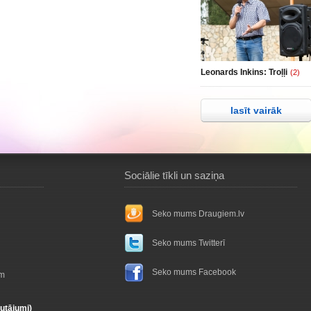
Leonards Inkins: Troļļi
(2)
lasīt vairāk
Sociālie tīkli un saziņa
Seko mums Draugiem.lv
Seko mums Twitterī
Seko mums Facebook
ām
autājumi)