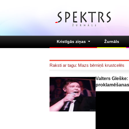
Kristīgās ziņas
Žurnāls
Raksti ar tagu: Mazs bērniņš krustcelēs
Valters Gleške:
proklamēšanas 