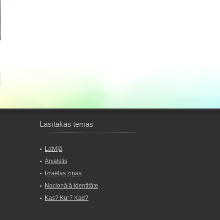
Lasītākās tēmas
Latvijā
Ārvalstīs
Izraēlas ziņas
Nacionālā identitāte
Kas? Kur? Kad?