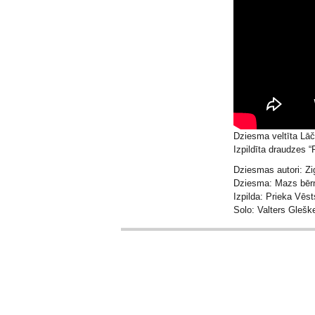
Dziesma veltīta Lāč
Izpildīta draudzes 
Dziesmas autori: Zi
Dziesma: Mazs bērni
Izpilda: Prieka Vē
Solo: Valters Glešk