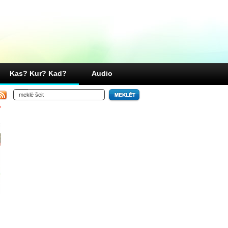
Kas? Kur? Kad?
Audio