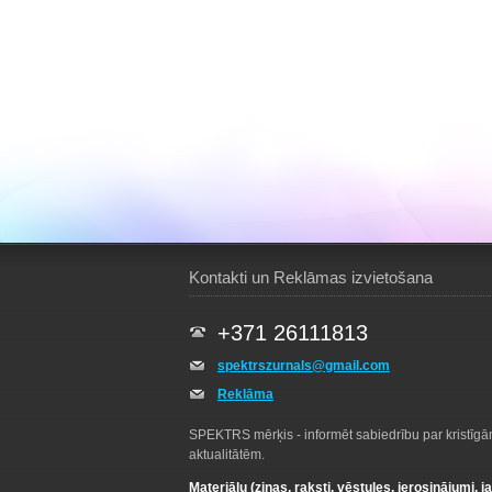
Kontakti un Reklāmas izvietošana
+371 26111813
spektrszurnals@gmail.com
Reklāma
SPEKTRS mērķis - informēt sabiedrību par kristīg
aktualitātēm.
Materiālu (ziņas, raksti, vēstules, ierosinājumi, j