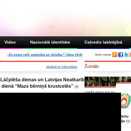
Video
Nacionālā identitāte
Ceļvedis labklājībā
„Es esmu ceļš, patiesība un dzīvība.” (Jāņa 14:6)
Seko mums:
Žurnāls
atpakaļ uz sākumlapu
 Lāčplēša dienas un Latvijas Neatkarības
dienā “Mazs bērniņš krustcelēs”
(0)
Kārlis Krēsliņš : Mūsdienu
valsts militārā stratēģija
(0)