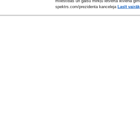
mīlestības un gaišu mirkļu ietverta ikvienā ģi
spektrs.com/prezidenta kanceleja
Lasīt vairāk