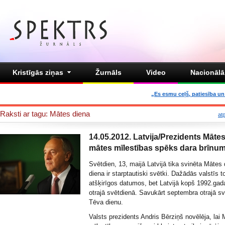
Kristīgās ziņas
Žurnāls
Video
Nacionālā 
„Es esmu ceļš, patiesība un 
Raksti ar tagu: Mātes diena
at
14.05.2012. Latvija/Prezidents Mātes
mātes mīlestības spēks dara brīnu
Svētdien, 13, maijā Latvijā tika svinēta Mātes
diena ir starptautiski svētki. Dažādās valstīs t
atšķirīgos datumos, bet Latvijā kopš 1992.gad
otrajā svētdienā. Savukārt septembra otrajā sv
Tēva dienu.
Valsts prezidents Andris Bērziņš novēlēja, lai 