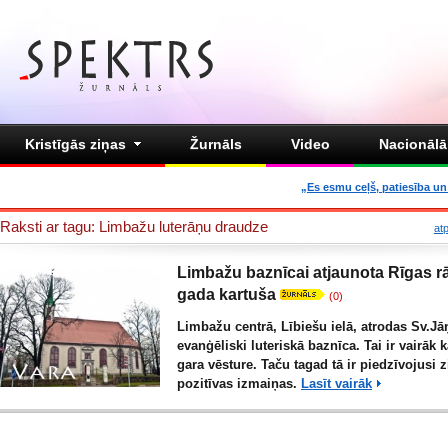
Kristīgās ziņas
Žurnāls
Video
Nacionālā 
„Es esmu ceļš, patiesība un 
Raksti ar tagu: Limbažu luterāņu draudze
at
Limbažu baznīcai atjaunota Rīgas r
gada kartuša
(0)
Limbažu centrā, Lībiešu ielā, atrodas Sv.Jā
evanģēliski luteriskā baznīca. Tai ir vairāk 
gara vēsture. Taču tagad tā ir piedzīvojusi
pozitīvas izmaiņas.
Lasīt vairāk