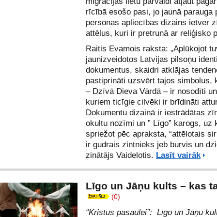
migrācijas lietu pārvaldi atļaut pagar
rīcībā esošo pasi, jo jaunā parauga
personas apliecības dizains ietver 
attēlus, kuri ir pretrunā ar reliģisko 
Raitis Evamois raksta: „Aplūkojot t
jaunizveidotos Latvijas pilsoņu identi
dokumentus, skaidri atklājas tende
pastiprināti uzsvērt tajos simbolus,
– Dzīvā Dieva Vārdā – ir nosodīti u
kuriem ticīgie cilvēki ir brīdināti attu
Dokumentu dizainā ir iestrādātas zī
okultu nozīmi un ” Līgo” karogs, uz 
spriežot pēc apraksta, “attēlotais si
ir gudrais zintnieks jeb burvis un d
zinātājs Vaidelotis.
Lasīt vairāk
Līgo un Jāņu kults – kas ta
(0)
“Kristus pasaulei”
: Līgo un Jāņu kul