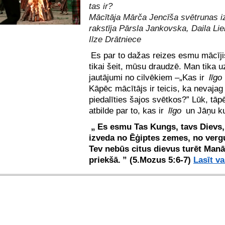
tas ir?
Mācītāja Mārča Jencīša svētrunas i
rakstīja Pārsla Jankovska, Daila Lie
Ilze Drātniece
Es par to dažas reizes esmu mācīji
tikai šeit, mūsu draudzē. Man tika u
jautājumi no cilvēkiem –„Kas ir
līgo
Kāpēc mācītājs ir teicis, ka nevajag
piedalīties šajos svētkos?” Lūk, tāp
atbilde par to, kas ir
līgo
un Jāņu ku
„
Es esmu Tas Kungs, tavs Dievs, 
izveda no Ēģiptes zemes, no verg
Tev nebūs citus dievus turēt Manā
priekšā.
” (5.Mozus 5:6-7)
Lasīt va