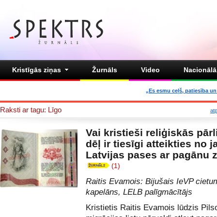
Kristīgās ziņas
Žurnāls
Video
Nacionālā 
„Es esmu ceļš, patiesība un 
Raksti ar tagu: Līgo
at
Vai kristieši reliģiskās pār
dēļ ir tiesīgi atteikties no 
Latvijas pases ar pagānu
(1)
Raitis Evamois: Bijušais IeVP cietu
kapelāns, LELB palīgmācītājs
Kristietis Raitis Evamois lūdzis Pil