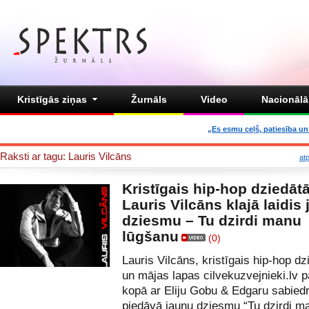
Kristīgās ziņas
Žurnāls
Video
Nacionālā 
„Es esmu ceļš, patiesība un 
Raksti ar tagu: Lauris Vilcāns
at
Kristīgais hip-hop dziedātā
Lauris Vilcāns klajā laidis
dziesmu – Tu dzirdi manu
lūgšanu
(0)
Lauris Vilcāns, kristīgais hip-hop dz
un mājas lapas
cilvekuzvejnieki.lv
p
kopā ar Eliju Gobu & Edgaru sabiedr
piedāvā jaunu dziesmu “Tu dzirdi m