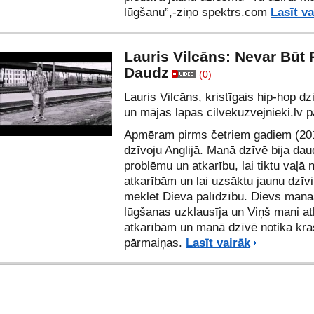
lūgšanu”,-ziņo spektrs.com
Lasīt va
Lauris Vilcāns: Nevar Būt 
Daudz
(0)
Lauris Vilcāns, kristīgais hip-hop dz
un mājas lapas
cilvekuzvejnieki.lv
pā
Apmēram pirms četriem gadiem (201
dzīvoju Anglijā. Manā dzīvē bija dau
problēmu un atkarību, lai tiktu vaļā 
atkarībām un lai uzsāktu jaunu dzīv
meklēt Dieva palīdzību. Dievs man
lūgšanas uzklausīja un Viņš mani at
atkarībām un manā dzīvē notika kr
pārmaiņas.
Lasīt vairāk