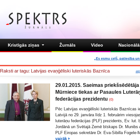
Kristīgās ziņas
Žurnāls
Video
Nacionālā 
„Es esmu ceļš, patiesība un 
Raksti ar tagu: Latvijas evaņģēliski luteriskās Baznīca
at
29.01.2015. Saeimas priekšsēdētāja 
Mūrniece tiekas ar Pasaules Luterā
federācijas prezidentu
(0)
Pēc Latvijas evaņģēliski luteriskās Baznīcas 
Latvijā no 29. janvāra līdz 1. februārim viesoj
luterāņu federācijas (PLF) prezidents, Ev. lut.
Jordānā un Svētajā Zemē bīskaps Dr. Munibs 
PLF Eiropas sekretāre Dr. Eva-Sibilla Fogele-
vairāk