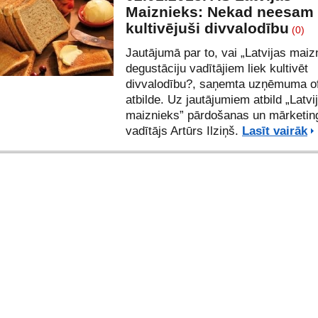
Maiznieks: Nekad neesam
kultivējuši divvalodību
(0)
Jautājumā par to,
vai „Latvijas maiz
degustāciju vadītājiem liek kultivēt
divvalodību
?, saņemta uzņēmuma of
atbilde. Uz jautājumiem atbild „Latvi
maiznieks” pārdošanas un mārketin
vadītājs Artūrs Ilziņš.
Lasīt vairāk