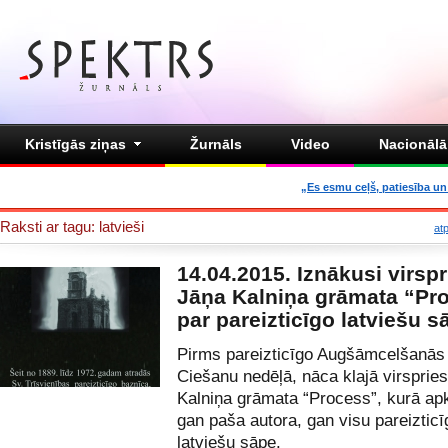
Kristīgās ziņas
Žurnāls
Video
Nacionālā 
„Es esmu ceļš, patiesība un 
Raksti ar tagu: latvieši
at
14.04.2015. Iznākusi virspr
Jāņa Kalniņa grāmata “Pr
par pareizticīgo latviešu s
Pirms pareizticīgo Augšāmcelšanās
Ciešanu nedēļā, nāca klajā virsprie
Kalniņa grāmata “Process”, kurā ap
gan paša autora, gan visu pareizticī
latviešu sāpe.