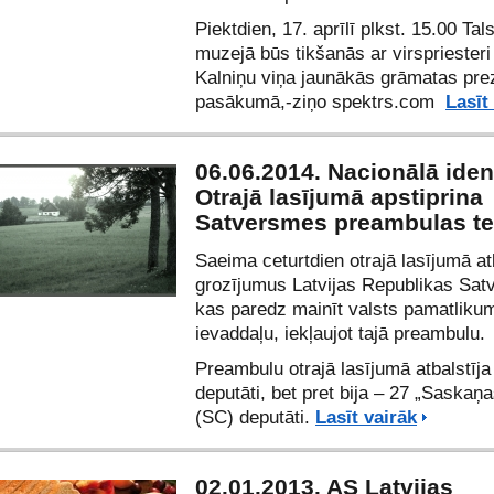
Piektdien, 17. aprīlī plkst. 15.00 Ta
muzejā būs tikšanās ar virspriesteri
Kalniņu viņa jaunākās grāmatas pre
pasākumā,-ziņo spektrs.com
Lasīt
06.06.2014. Nacionālā ident
Otrajā lasījumā apstiprina
Satversmes preambulas te
Saeima ceturtdien otrajā lasījumā at
grozījumus Latvijas Republikas Sat
kas paredz mainīt valsts pamatliku
ievaddaļu, iekļaujot tajā preambulu.
Preambulu otrajā lasījumā atbalstīja
deputāti, bet pret bija – 27 „Saskaņ
(SC) deputāti.
Lasīt vairāk
02.01.2013. AS Latvijas