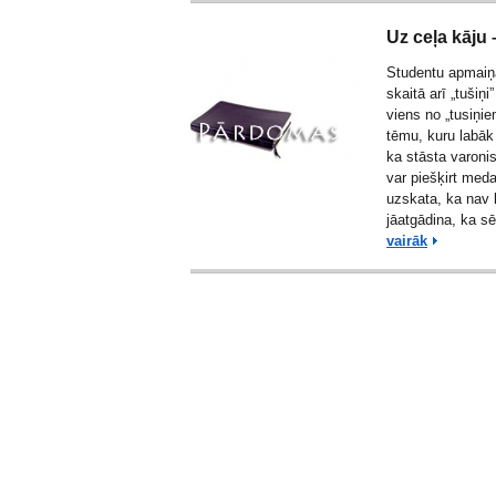
Uz ceļa kāju 
Studentu apmaiņa
skaitā arī „tušiņi
viens no „tusiņie
tēmu, kuru labāk 
ka stāsta varoni
var piešķirt med
uzskata, ka nav b
jāatgādina, ka sē
vairāk