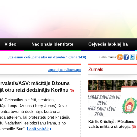
Video
Nacionālā identitāte
Ceļvedis labklājībā
„Es esmu ceļš, patiesība un dzīvība.” (Jāņa 14:6)
Seko mums:
Žurnāls
atpakaļ uz sākumlapu
Ārvalstīs/ASV: mācītājs Džouns
jā otru reizi dedzinājis Korānu
(0)
ā Geinsvilas pilsētā, sestdien,
tājs Terijs Džouns (Terry Jones) Dove
entra tuvumā dedzinājis korānu ar
 attēliem, lai protestētu pret kristiešu
Kārlis Krēsliņš : Mūsdienu
fu Nadarhani ieslodzīšanu Irānā, ziņo
valsts militārā stratēģija
(0)
inesville Sun
“.
Lasīt vairāk