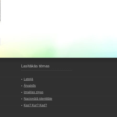
Lasītākās tēmas
Latvijā
Ārvalstīs
Izraēlas ziņas
Nacionālā identitāte
Kas? Kur? Kad?