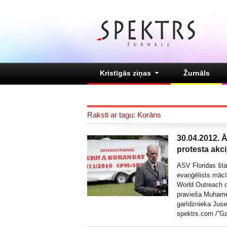
Kristīgās ziņas
Žurnāls
Raksti ar tagu: Korāns
30.04.2012. 
protesta akci
ASV Floridas štat
evaņģēlists mācī
World Outreach c
pravieša Muhameda
garīdznieka Juse
spektrs.com /”
Ga