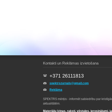
Kontakti un Reklāmas izvietošana
+371 26111813
spektrszurnals@gmail.com
Reklāma
SPEKTRS mērķis - informēt sabiedrību par kristīg
aktualitātēm.
Materiālu (ziņas, raksti, vēstules, ierosinājumi, j