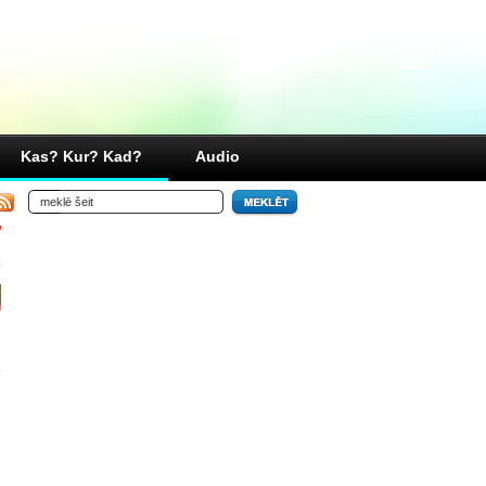
Kas? Kur? Kad?
Audio