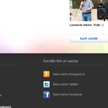
Leonards Inkins: Troļļi
(2)
lasīt vairāk
Sociālie tīkli un saziņa
Seko mums Draugiem.lv
Seko mums Twitterī
Seko mums Facebook
ām
autājumi)