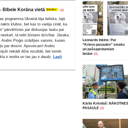
– Bībele Korāna vietā
(0)
s programma Ukrainā bija lieliska, tajā
” nakts klubos, bet kas to varēja zināt, ka
m” pārvērtīsies par diskusijas lauku par
neskart, tā teikt bīstami dzīvībai. Jāsaka,
Leonards Inkins: Par
s
Andris Piņģis
izrādījies varonis, kuram
“Krievu pasaules” smaku
aļu par drosmi. Apsveicam! Andris
un pašsaprotamām
ijuši nekādi dižie rezultāti, bet tomēr,
lietām
(0)
kla ir iesēta un tas jau ir daudz.
Lasīt
Kārlis Krēsliņš: NĀKOTNE
PASAULE
(0)