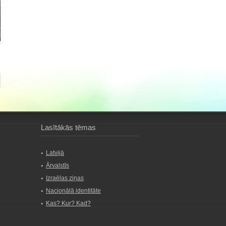
Lasītākās tēmas
Latvijā
Ārvalstīs
Izraēlas ziņas
Nacionālā identitāte
Kas? Kur? Kad?