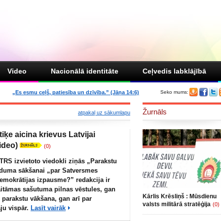
Video
Nacionālā identitāte
Ceļvedis labklājībā
„Es esmu ceļš, patiesība un dzīvība.” (Jāņa 14:6)
Seko mums:
Žurnāls
atpakaļ uz sākumlapu
tiķe aicina krievus Latvijai
ideo)
(0)
RS izvietoto viedokli ziņās
„Parakstu
nduma sākšanai „par Satversmes
emokrātijas izpausme?”
redakcija ir
itāmas sašutuma pilnas vēstules, gan
Kārlis Krēsliņš : Mūsdienu
 parakstu vākšana, gan arī par
valsts militārā stratēģija
(0)
u vispār.
Lasīt vairāk