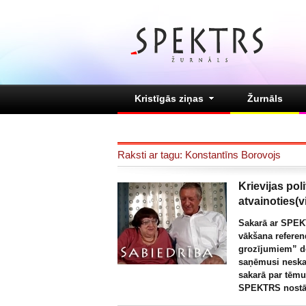
Kristīgās ziņas
Žurnāls
Raksti ar tagu: Konstantīns Borovojs
Krievijas poli
atvainoties(v
Sakarā ar SPEKT
vākšana refere
grozījumiem” d
saņēmusi neska
sakarā par tēmu
SPEKTRS nostāj