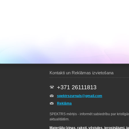
Kontakti un Reklāmas izvietošana
+371 26111813
spektrszurnals@gmail.com
Reklāma
SPEKTRS mērķis - informēt sabiedrību par kristīg
aktualitātēm.
Materiālu (ziņas, raksti, vēstules, ierosinājumi, j