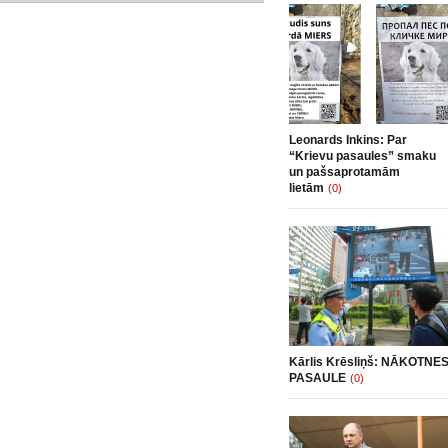
Leonards Inkins: Par
“Krievu pasaules” smaku
un pašsaprotamām
lietām
(0)
Kārlis Krēsliņš: NĀKOTNE
PASAULE
(0)