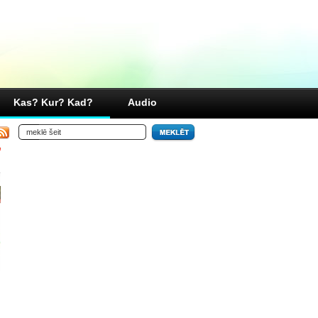
Kas? Kur? Kad?
Audio