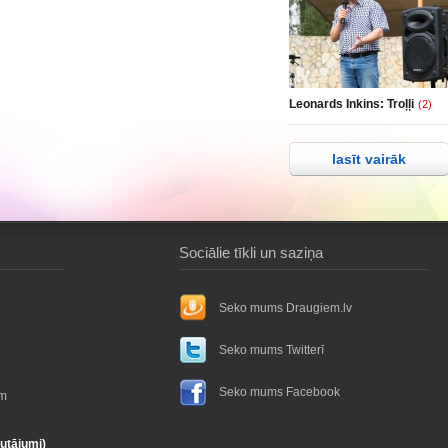
Leonards Inkins: Troļļi
(2)
lasīt vairāk
Sociālie tīkli un saziņa
Seko mums Draugiem.lv
Seko mums Twitterī
Seko mums Facebook
ām
autājumi)