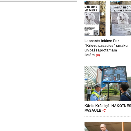
Leonards Inkins: Par
“Krievu pasaules” smaku
un pašsaprotamām
lietām
(0)
Kārlis Krēsliņš: NĀKOTNE
PASAULE
(0)