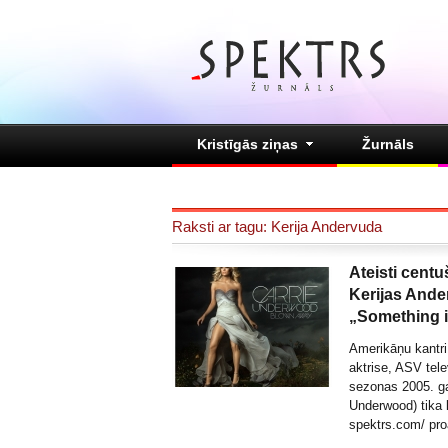
Kristīgās ziņas
Žurnāls
Raksti ar tagu: Kerija Andervuda
Ateisti centu
Kerijas And
„Something i
Amerikāņu kantri
aktrise, ASV tel
sezonas 2005. ga
Underwood) tika k
spektrs.com/ pr