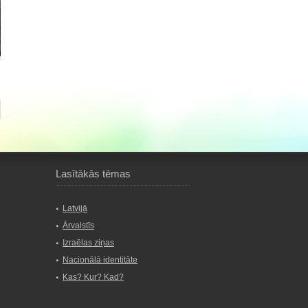
Lasītākās tēmas
Latvijā
Ārvalstīs
Izraēlas ziņas
Nacionālā identitāte
Kas? Kur? Kad?