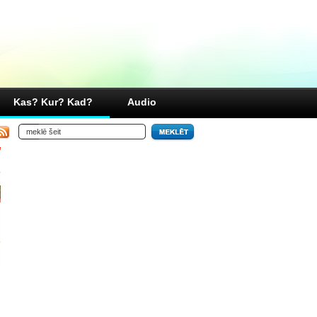
Kas? Kur? Kad?
Audio