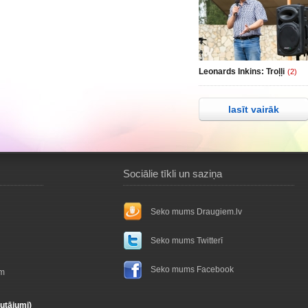
Leonards Inkins: Troļļi
(2)
lasīt vairāk
Sociālie tīkli un saziņa
Seko mums Draugiem.lv
Seko mums Twitterī
Seko mums Facebook
ām
autājumi)