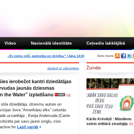
Video
Nacionālā identitāte
Ceļvedis labklājībā
„Es esmu ceļš, patiesība un dzīvība.” (Jāņa 14:6)
Seko mums:
Žurnāls
atpakaļ uz sākumlapu
šies ierobežot kantri dziedātājas
ervudas jaunās dziesmas
n the Water” izplatīšanu
(0)
 stila dziedātāja, dziesmu autore un
evīzijas šova “Amerikāņu elks” ceturtās
dā uzvarētāja , Kerija Andervuda (Carrie
Kārlis Krēsliņš : Mūsdienu
ritizēta par savu jauno singlu,-ziņo
valsts militārā stratēģija
(0)
oactive.fm
Lasīt vairāk