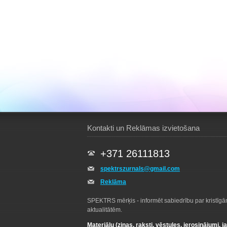
Kontakti un Reklāmas izvietošana
+371 26111813
spektrszurnals@gmail.com
Reklāma
SPEKTRS mērķis - informēt sabiedrību par kristīg
aktualitātēm.
Materiālu (ziņas, raksti, vēstules, ierosinājumi, j