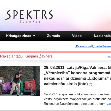
Kristīgās ziņas
Žurnāls
Video
Nacionālā 
„Es esmu ceļš, patiesība un 
Raksti ar tagu: Kaspars Žavners
at
29. 08.2011. Latvija/Rīga/Valmiera: 
„Vēstniecība” koncerta programmā
nekaunos” ar dziesmu „Lidojums” 
valmieriešu sirdis (foto)
(0)
No 26-27. augustam notika kristiešu draudzes 
vēsts” organizēts evaņģelizācijas brauciens pa
Rūjienu un Naukšēniem.,-ziņo spektrs.com
Las