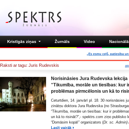
Kristīgās ziņas
Žurnāls
Video
Nacionālā 
„Es esmu ceļš, patiesība un 
Raksti ar tagu: Juris Rudevskis
at
Norisināsies Jura Rudevska lekcija
“Tikumība, morāle un tiesības: kur i
problēmas pirmcēlonis un kā to risi
Ceturtdien, 14. janvārī pl. 18. 30 norisnāsies ju
zinātņu doktora Jura Rudevska (no Strasburgas
“Tikumība, morāle un tiesības: kur ir problēma
un kā to risināt?”,- spektrs.com ziņo
publisko l
“Domāsim kopā!” organizators (
Dr. sc. Admin)
Lasīt vairāk