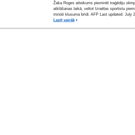
Žaka Roges atteikums pieminēt traģēdiju olim
atklāšanas laikā, veltot Izraēlas sportistu piem
minūti klusuma brīdi. AFP Last updated:
July 
Lasīt vairāk