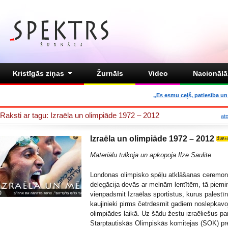
Kristīgās ziņas
Žurnāls
Video
Nacionālā 
„Es esmu ceļš, patiesība un 
Raksti ar tagu: Izraēla un olimpiāde 1972 – 2012
at
Izraēla un olimpiāde 1972 – 2012
Materiālu tulkoja un apkopoja Ilze Saulīte
Londonas olimpisko spēļu atklāšanas ceremoni
delegācija devās ar melnām lentītēm, tā piemi
vienpadsmit Izraēlas sportistus, kurus palestī
kaujinieki pirms četrdesmit gadiem noslepkav
olimpiādes laikā. Uz šādu žestu izraēliešus p
Starptautiskās Olimpiskās komitejas (SOK) pr