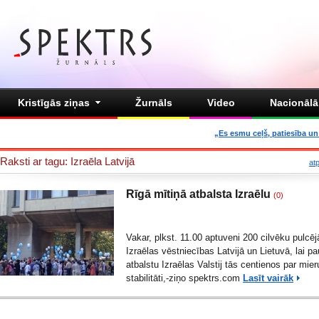
Kristīgās ziņas
Žurnāls
Video
Nacionālā 
„Es esmu ceļš, patiesība un 
Raksti ar tagu: Izraēla Latvijā
at
Rīgā mītiņā atbalsta Izraēlu
(0)
Vakar, plkst. 11.00 aptuveni 200 cilvēku pulcēj
Izraēlas vēstniecības Latvijā un Lietuvā, lai p
atbalstu Izraēlas Valstij tās centienos par mier
stabilitāti,-ziņo spektrs.com
Lasīt vairāk