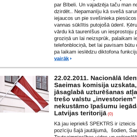
par Bībeli. Un vajadzēja taču man no
dzirdēt.. Nepamanīju kā svešā saru
iejaucos un pie svešinieka piesūcos
vannas sūklītis putojošā ūdenī. Ķēru
vārdu kā taurenīšus un iesprostoju 
groziņā un lai neizsprūk, palaikam 
telefonblociņā, bet lai pavisam būtu d
pa laikam ieslēdzu diktofona funkcij
vairāk
22.02.2011. Nacionālā Ident
Saeimas komisija uzskata,
jāsaglabā uzturēšanas atļ
trešo valstu „investoriem”
nekustāmo īpašumu iegā
Latvijas teritorijā
(0)
Kā jau iepriekš SPEKTRS ir izteicis
pozīciju šajā jautājumā
, šodien, Sa