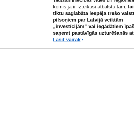
Tautsaimniecības vides un reģionālā
komisija ir izteikusi atbalstu tam,
la
tiktu saglabāta iespēja trešo valst
pilsoņiem par Latvijā veiktām
„investīcijām” vai iegādātiem īp
saņemt pastāvīgās uzturēšanās at
Lasīt vairāk