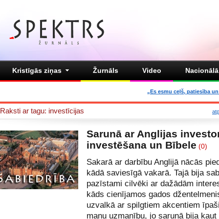
Kristīgās ziņas
Žurnāls
Video
Nacionālā 
„Es esmu ceļš, patiesība un 
Raksti ar tagu: investīcijas
at
Sarunā ar Anglijas investo
investēšana un Bībele
(0)
Sakarā ar darbību Anglijā nācās pied
kādā saviesīgā vakarā. Tajā bija sab
pazīstami cilvēki ar dažādām inter
kāds cienījamos gados džentelmeni
uzvalkā ar spilgtiem akcentiem īpaš
manu uzmanību, jo sarunā bija kaut 