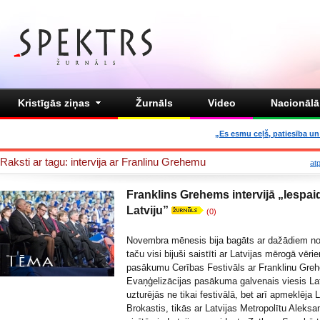
Kristīgās ziņas
Žurnāls
Video
Nacionālā 
„Es esmu ceļš, patiesība un 
Raksti ar tagu: intervija ar Franlinu Grehemu
at
Franklins Grehems intervijā „Iespaid
Latviju”
(0)
Novembra mēnesis bija bagāts ar dažādiem n
taču visi bijuši saistīti ar Latvijas mērogā vērie
pasākumu Cerības Festivāls ar Franklinu Gre
Evaņģelizācijas pasākuma galvenais viesis Lat
uzturējās ne tikai festivālā, bet arī apmeklēja
Brokastis, tikās ar Latvijas Metropolītu Aleksa