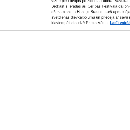
vizītē pie Latvijas prezidenta Zatlera. Savukā
Brokastīs ieradās arī Cerības Festivāla dalībni
džeza pianists
Hantlijs Brauns
, kurš apmeklēja
svētdienas dievkalpojumu un priecēja ar savu i
klavierspēli draudzē Prieka Vēsts.
Lasīt vairā