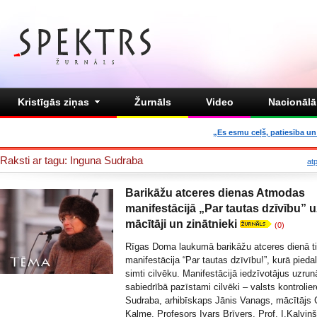
Kristīgās ziņas
Žurnāls
Video
Nacionālā 
„Es esmu ceļš, patiesība un 
Raksti ar tagu: Inguna Sudraba
at
Barikāžu atceres dienas Atmodas
manifestācijā „Par tautas dzīvību” 
mācītāji un zinātnieki
(0)
Rīgas Doma laukumā barikāžu atceres dienā tik
manifestācija “Par tautas dzīvību!”, kurā piedal
simti cilvēku. Manifestācijā iedzīvotājus uzrun
sabiedrībā pazīstami cilvēki – valsts kontrolie
Sudraba, arhibīskaps Jānis Vanags, mācītājs 
Kalme, Profesors Ivars Brīvers, Prof. I.Kalviņš