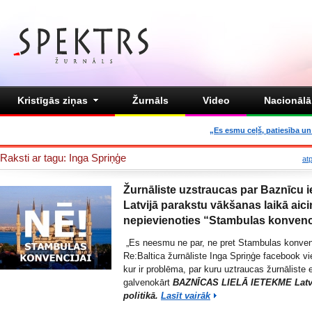
Kristīgās ziņas
Žurnāls
Video
Nacionālā 
„Es esmu ceļš, patiesība un 
Raksti ar tagu: Inga Spriņģe
at
Žurnāliste uzstraucas par Baznīcu i
Latvijā parakstu vākšanas laikā aici
nepievienoties “Stambulas konvenc
„Es neesmu ne par, ne pret Stambulas konvenc
Re:Baltica žurnāliste Inga Spriņģe facebook vi
kur ir problēma, par kuru uztraucas žurnāliste 
galvenokārt
BAZNĪCAS LIELĀ IETEKME Latv
politikā.
Lasīt vairāk