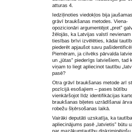
atturas 4.
Iedziļinoties viedokļos bija jaušama
grāvī braukšanas metodes. Viena-
opozicionāri argumentējot „pret” gal
žēlojās, ka Latvijas valstī nevienam
tiesības brīvi izvēlēties, kādai tautī
piederēt apjaušot savu pašidentific
Piemēram, ja cilvēks pārvalda latvi
un „jūtas” piederīgs latviešiem, tad
viņam to liegt apliecinot tautību „latv
pasē?
Otra grāvī braukšanas metode arī s
pozīcijā esošajiem – pases būtību
vienkāršojot līdz identifikācijas kart
braukšanas biļetes uzrādīšanai ārva
robežu šķērsošanas laikā.
Vairāki deputāti uzskatīja, ka tautīb
apliecinājums pasē „latvietis” būtu
par mazākumtautību diskriminējošu,