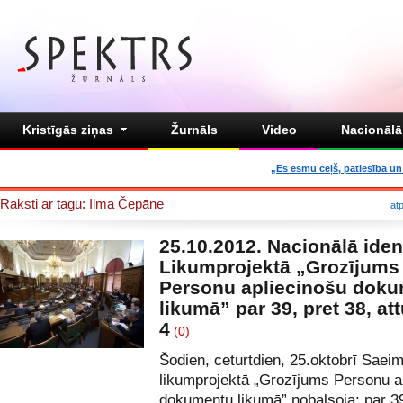
Kristīgās ziņas
Žurnāls
Video
Nacionālā 
„Es esmu ceļš, patiesība un 
Raksti ar tagu: Ilma Čepāne
at
25.10.2012. Nacionālā ident
Likumprojektā „Grozījums
Personu apliecinošu dok
likumā” par 39, pret 38, at
4
(0)
Šodien, ceturtdien, 25.oktobrī Saei
likumprojektā „Grozījums Personu a
dokumentu likumā” nobalsoja: par 39