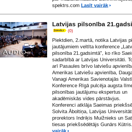
spektrs.com
Lasīt vairāk
Latvijas pilsonība 21.gads
(0)
Piektdien, 2.martā, notika Latvijas p
jautājumiem veltīta konference „Latv
pilsonība 21.gadsimtā”, ko rīko Sae
sadarbībā ar Latvijas Universitāti. To
arī Pasaules brīvo latviešu apvienīb
Amerikas Latviešu apvienība, Daug
Vanagi Amerikas Savienotajās Valst
Konference Rīgā pulcēja augsta līm
pilsonības jautājumu ekspertus un
akadēmiskās vides pārstāvjus.
Konferenci atklāja Saeimas priekšs
Solvita Āboltiņa, Latvijas Universitā
prorektors Indriķis Muižnieks un S
tiesas priekšsēdētājs Gunārs Kūtris
vairāk