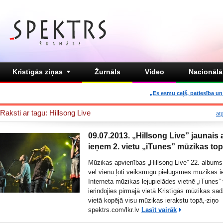
Kristīgās ziņas
Žurnāls
Video
Nacionālā 
„Es esmu ceļš, patiesība un 
Raksti ar tagu: Hillsong Live
at
09.07.2013. „Hillsong Live” jaunais
ieņem 2. vietu „iTunes” mūzikas to
Mūzikas apvienības „Hillsong Live” 22. albums 
vēl vienu ļoti veiksmīgu pielūgsmes mūzikas i
Interneta mūzikas lejupielādes vietnē „iTunes” 
ierindojies pirmajā vietā Kristīgās mūzikas sad
vietā kopējā visu mūzikas ierakstu topā,-ziņo
spektrs.com/
lkr.lv
Lasīt vairāk