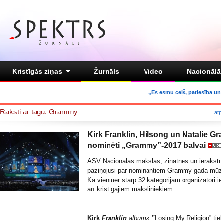
Kristīgās ziņas
Žurnāls
Video
Nacionālā 
„Es esmu ceļš, patiesība un 
Raksti ar tagu: Grammy
at
Kirk Franklin, Hilsong un Natalie Gr
nominēti „Grammy”-2017 balvai
ASV Nacionālās mākslas, zinātnes un ierakst
paziņojusi par nominantiem Grammy gada mūzi
Kā vienmēr starp 32 kategorijām organizatori i
arī kristīgajiem māksliniekiem.
Kirk
Franklin
albums
”
Losing My Religion” tie