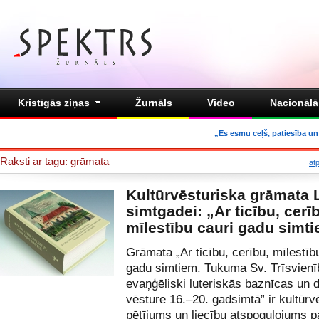
Kristīgās ziņas
Žurnāls
Video
Nacionālā 
„Es esmu ceļš, patiesība un 
Raksti ar tagu: grāmata
at
Kultūrvēsturiska grāmata L
simtgadei: „Ar ticību, cerī
mīlestību cauri gadu simt
Grāmata „Ar ticību, cerību, mīlestīb
gadu simtiem. Tukuma Sv. Trīsvien
evaņģēliski luteriskās baznīcas un 
vēsture 16.–20. gadsimtā” ir kultūrv
pētījums un liecību atspoguļojums 