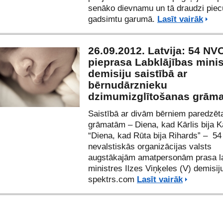
senāko dievnamu un tā draudzi piec
gadsimtu garumā.
Lasīt vairāk
26.09.2012. Latvija: 54 NV
pieprasa Labklājības minis
demisiju saistībā ar
bērnudārznieku
dzimumizglītošanas grām
Saistībā ar divām bērniem paredzēt
grāmatām – Diena, kad Kārlis bija K
“Diena, kad Rūta bija Rihards” – 54
nevalstiskās organizācijas valsts
augstākajām amatpersonām prasa la
ministres Ilzes Viņķeles (V) demisij
spektrs.com
Lasīt vairāk