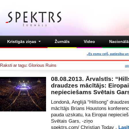
Kristīgās ziņas
Žurnāls
Video
Nacionālā 
„Es esmu ceļš, patiesība un 
Raksti ar tagu: Glorious Ruins
at
08.08.2013. Ārvalstīs: “Hil
draudzes mācītājs: Eiropai 
nepieciešams Svētais Gar
Londonā, Anglijā “Hillsong” draudze
mācītājs Brians Houstons konferenc
pauda uzskatu, ka Eiropai nepiecie
Svētais Gars, -ziņo
spektrs.com
/
Christian
Today
.
Lasī