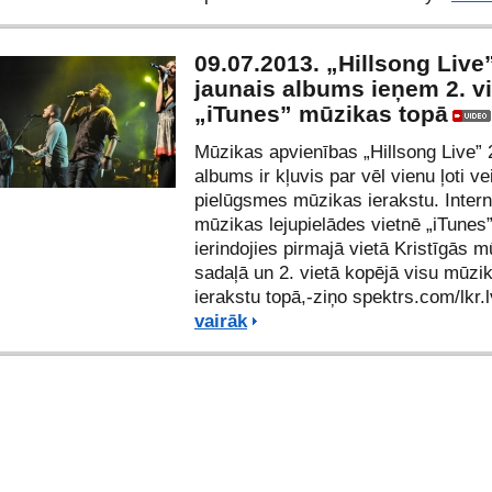
09.07.2013. „Hillsong Live
jaunais albums ieņem 2. v
„iTunes” mūzikas topā
Mūzikas apvienības „Hillsong Live” 
albums ir kļuvis par vēl vienu ļoti v
pielūgsmes mūzikas ierakstu. Intern
mūzikas lejupielādes vietnē „iTunes”
ierindojies pirmajā vietā Kristīgās 
sadaļā un 2. vietā kopējā visu mūzi
ierakstu topā,-ziņo spektrs.com/
lkr.
vairāk