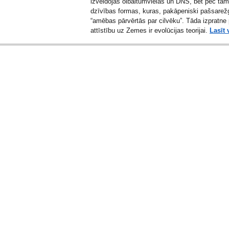
izveidojās olbaltumvielas un DNS, bet pēc tam
dzīvības formas, kuras, pakāpeniski pašsarežģ
“amēbas pārvērtās par cilvēku”. Tāda izpratne
attīstību uz Zemes ir evolūcijas teorijai.
Lasīt 