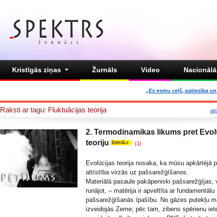
Kristīgās ziņas
Žurnāls
Video
Nacionālā 
„Es esmu ceļš, patiesība un 
Raksti ar tagu: Fluktuācijas teorija
at
2. Termodinamikas likums pret Evol
teoriju
(1)
Evolūcijas teorija nosaka, ka mūsu apkārtējā 
attīstība virzās uz pašsarežģīšanos.
Materiālā pasaule pakāpeniski pašsarežģījas, v
runājot, – matērija ir apveltīta ar fundamentālu
pašsarežģīšanās īpašību. No gāzes putekļu 
izveidojās Zeme; pēc tam, zibens spērienu ie