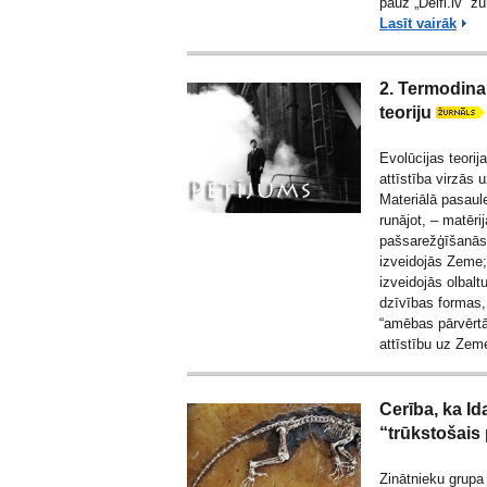
pauž
„Delfi.lv” žu
Lasīt vairāk
2. Termodina
teoriju
Evolūcijas teori
attīstība virzās
Materiālā pasaule
runājot, – matēri
pašsarežģīšanās
izveidojās Zeme;
izveidojās olbal
dzīvības formas,
“amēbas pārvērtā
attīstību uz Zeme
Cerība, ka Id
“trūkstošais
Zinātnieku grupa 