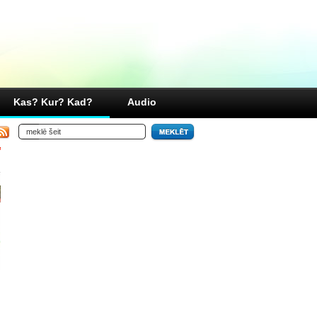
Kas? Kur? Kad?
Audio