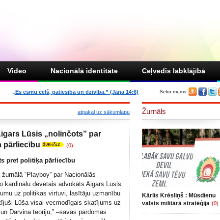
Video
Nacionālā identitāte
Ceļvedis labklājībā
„Es esmu ceļš, patiesība un dzīvība.” (Jāņa 14:6)
Seko mums:
Žurnāls
atpakaļ uz sākumlapu
Aigars Lūsis „nolinčots” par
 pārliecību
(0)
ts pret politiķa pārliecību
ā žurnālā “Playboy” par Nacionālās
o kardinālu dēvētais advokāts Aigars Lūsis
jumu uz politikas virtuvi, lasītāju uzmanību
Kārlis Krēsliņš : Mūsdienu
stījuši Lūša visai vecmodīgais skatījums uz
valsts militārā stratēģija
(0)
u un Darvina teoriju,” –savas pārdomas