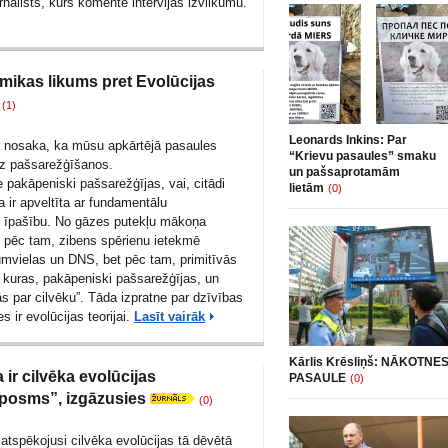
rnālists
, kurš komentē intervijas izvilkumu.
mikas likums pret Evolūcijas
(1)
Leonards Inkins: Par
ja nosaka, ka mūsu apkārtējā pasaules
“Krievu pasaules” smaku
 uz pašsarežģīšanos.
un pašsaprotamām
 pakāpeniski pašsarežģījas, vai, citādi
lietām
(0)
ja ir apveltīta ar fundamentālu
 īpašību. No gāzes putekļu mākoņa
 pēc tam, zibens spērienu ietekmē
tumvielas un DNS, bet pēc tam, primitīvās
 kuras, pakāpeniski pašsarežģījas, un
s par cilvēku”. Tāda izpratne par dzīvības
s ir evolūcijas teorijai.
Lasīt vairāk
Kārlis Krēsliņš: NĀKOTNE
a ir cilvēka evolūcijas
PASAULE
(0)
 posms”, izgāzusies
(0)
atspēkojusi cilvēka evolūcijas tā dēvētā