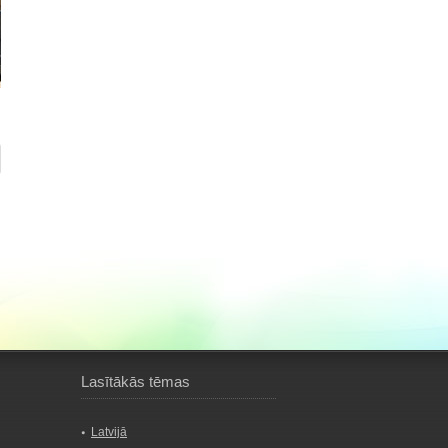
Lasītākās tēmas
Latvijā