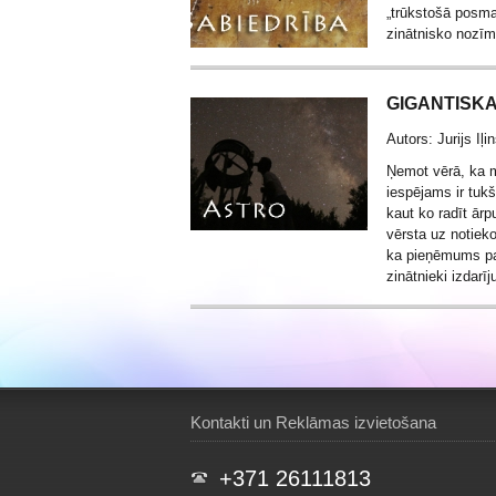
„trūkstošā posma
zinātnisko nozī
GIGANTISK
Autors: Jurijs Iļi
Ņemot vērā, ka 
iespējams ir tuk
kaut ko radīt ārp
vērsta uz notiek
ka pieņēmums pa
zinātnieki izdarī
Kontakti un Reklāmas izvietošana
+371 26111813