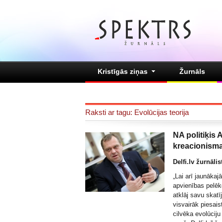
Kristīgās ziņas
Žurnāls
Raksti ar tagu: Evolūcijas teorija
NA politiķis 
kreacionisma
Delfi.lv žurnālis
„Lai arī jaunākaj
apvienības pelēk
atklāj savu skatī
visvairāk piesai
cilvēka evolūcij