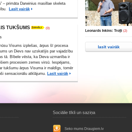
” – primāta Darwinius masillae skeleta
mību.
Lasīt vairāk
AIS TUKŠUMS
(0)
Leonards Inkins: Troļļi
(2)
ns
mūsu Visums izplešas, ārpus šī procesa
lasīt vairāk
šums un Dievs nav uzskatījis par vajadzību
us tā. Bībele vēsta, ka Dieva uzmanība ir
ošiem procesiem zemes virsū. Iespējams,
r tukšumu ārpus Visuma ir maldīgs, tomēr
juši sensacionālu atklājumu.
Lasīt vairāk
Sociālie tīkli un saziņa
Seko mums Draugiem.lv