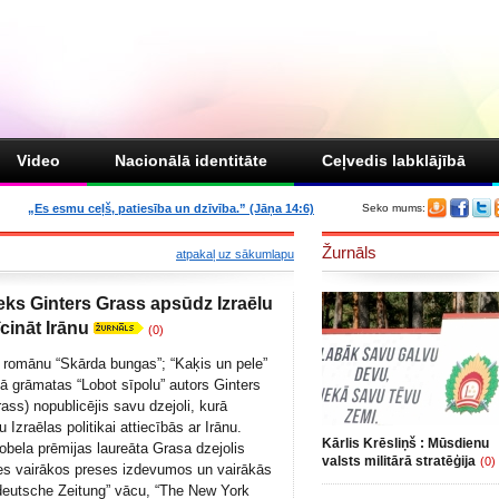
Video
Nacionālā identitāte
Ceļvedis labklājībā
„Es esmu ceļš, patiesība un dzīvība.” (Jāņa 14:6)
Seko mums:
Žurnāls
atpakaļ uz sākumlapu
eks Ginters Grass apsūdz Izraēlu
īcināt Irānu
(0)
 romānu “Skārda bungas”; “Kaķis un pele”
kā grāmatas “Lobot sīpolu” autors Ginters
ass) nopublicējis savu dzejoli, kurā
ku Izraēlas politikai attiecībās ar Irānu.
Kārlis Krēsliņš : Mūsdienu
bela prēmijas laureāta Grasa dzejolis
valsts militārā stratēģija
(0)
ies vairākos preses izdevumos un vairākās
deutsche Zeitung” vācu, “The New York