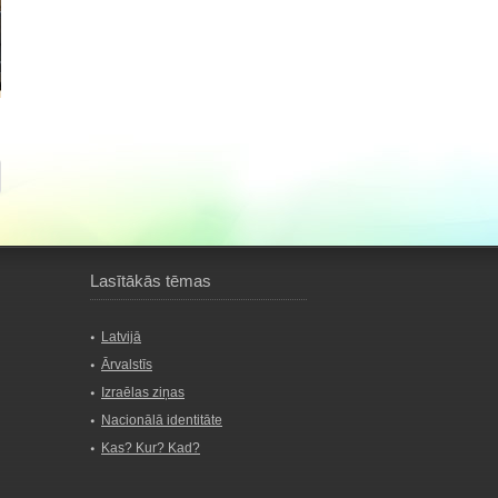
Lasītākās tēmas
Latvijā
Ārvalstīs
Izraēlas ziņas
Nacionālā identitāte
Kas? Kur? Kad?