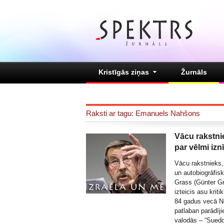
Kristīgās ziņas
Žurnāls
Raksti ar tagu: Emanuels Nahšons
Vācu rakstni
par vēlmi izn
Vācu rakstnieks,
un autobiogrāfis
Grass (Günter Gr
izteicis asu kriti
84 gadus vecā No
patlaban parādīj
valodās – “Sued