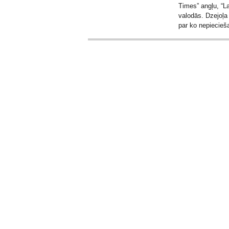
Times” angļu, “La
valodās. Dzejoļa
par ko nepiecie