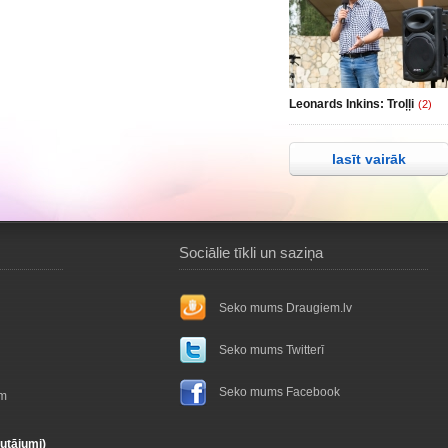
Leonards Inkins: Troļļi
(2)
lasīt vairāk
Sociālie tīkli un saziņa
Seko mums Draugiem.lv
Seko mums Twitterī
Seko mums Facebook
ām
autājumi)