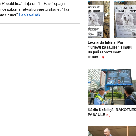
 Repubblica” itāļu un “El Pais” spāņu
 nosaukums latvisku varētu skanēt “Tas,
šams runāt”
Lasīt vairāk
Leonards Inkins: Par
“Krievu pasaules” smaku
un pašsaprotamām
lietām
(0)
Kārlis Krēsliņš: NĀKOTNE
PASAULE
(0)