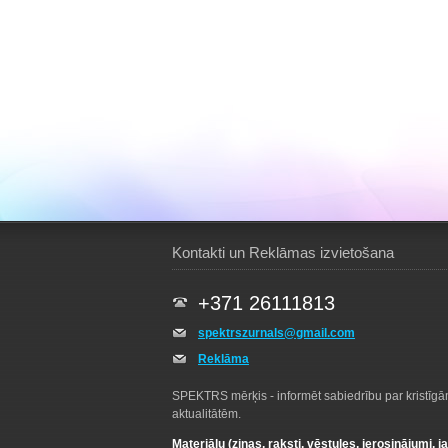
Kontakti un Reklāmas izvietošana
+371 26111813
spektrszurnals@gmail.com
Reklāma
SPEKTRS mērķis - informēt sabiedrību par kristīg
aktualitātēm.
Materiālu (ziņas, raksti, vēstules, ierosinājumi, j