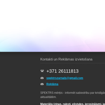
Kontakti un Reklāmas izvietošana
+371 26111813
spektrszurnals@gmail.com
Reklāma
SPEKTRS mērķis - informēt sabiedrību par kristīg
aktualitātēm.
Materiālu (ziņas, raksti, vēstules, ierosinājumi, j