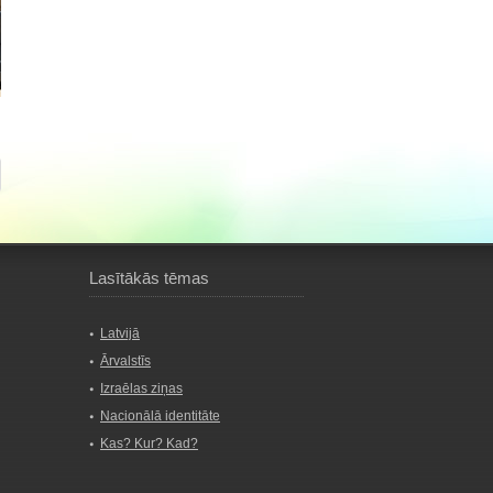
Lasītākās tēmas
Latvijā
Ārvalstīs
Izraēlas ziņas
Nacionālā identitāte
Kas? Kur? Kad?