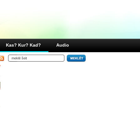
Kas? Kur? Kad?
Audio