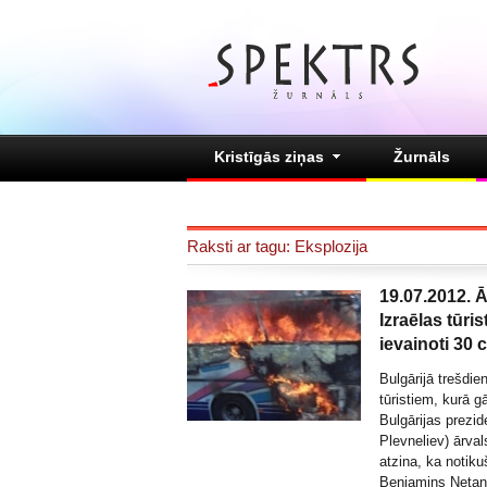
Kristīgās ziņas
Žurnāls
Raksti ar tagu: Eksplozija
19.07.2012. Ā
Izraēlas tūri
ievainoti 30 c
Bulgārijā trešdie
tūristiem, kurā gā
Bulgārijas prezi
Plevneliev) ārvals
atzina, ka notiku
Benjamins Netan