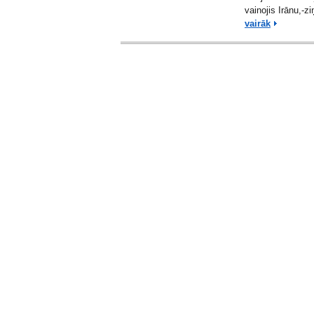
vainojis Irānu,-z
vairāk