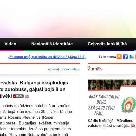
Video
Nacionālā identitāte
Ceļvedis labklājībā
„Es esmu ceļš, patiesība un dzīvība.” (Jāņa 14:6)
Seko mums:
Žurnāls
atpakaļ uz sākumlapu
rvalstis: Bulgārijā eksplodējis
stu autobuss, gājuši bojā 8 un
ilvēki
(0)
n noticis sprādziens autobusā ar Izraēlas
juši bojā 7 un ievainoti 30 cilvēki, tā ziņo
dents Rosens Plevnelivs (Rosen
Kārlis Krēsliņš : Mūsdienu
tu presei. Bulgārijas Iekšlietu ministrija
valsts militārā stratēģija
(0)
šais ir terorakts. Izraēlas premjerministrs
jahu (Binyamin Netanyahu) uzbrukumā