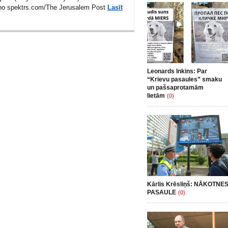
iņo spektrs.com/
The Jerusalem Post
Lasīt
Leonards Inkins: Par
“Krievu pasaules” smaku
un pašsaprotamām
lietām
(0)
Kārlis Krēsliņš: NĀKOTNE
PASAULE
(0)