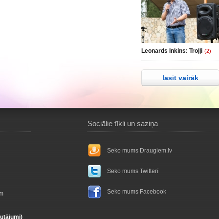
Leonards Inkins: Troļļi
(2)
lasīt vairāk
Sociālie tīkli un saziņa
Seko mums Draugiem.lv
Seko mums Twitterī
Seko mums Facebook
ām
autājumi)