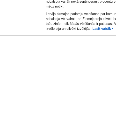
nobalsoja vairāk nekā septiņdesmit procentu v
mēdz notikt.
Latvijā pirmajās padomju vēlēšanās par komun
nobalsoja vēl vairāk, arī Ziemeļkorejā cilvēki 
taču zinām, cik šādās vēlēšanās ir patiesas. 
izvēle bija un cilvēki izvēlējās.
Lasīt vairāk