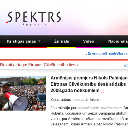
Kristīgās ziņas
Žurnāls
Video
Nacionālā 
„Es esmu ceļš, patiesība un 
Raksti ar tagu: Eiropas Cilvēktiesību tiesa
at
Armēnijas premjers Nikols Pašinjan
Eiropas Cilvēktiesību tiesā sūdzību
2008.gada notikumiem
(0)
Ziņas autors: Leonards Inkins
Jau rakstīju par
negaidītajiem pavērsieniem Ar
Roberta Kočarjana un Serža Sargsjana atstum
varas, par Armēnijas «Samta» revolūciju, kā ar
vēlēšanām, kurās Armēnijā par Nikolo Pašinjan