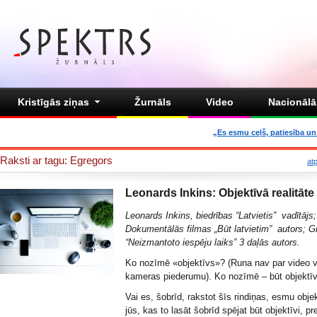
Kristīgās ziņas
Žurnāls
Video
Nacionālā 
„Es esmu ceļš, patiesība un 
Raksti ar tagu: Egregors
at
Leonards Inkins: Objektīvā realitāte
Leonards Inkins, biedrības
“Latvietis”
vadītājs;
Dokumentālās filmas
„Būt latvietim”
autors; G
“
Neizmantoto iespēju laiks
” 3 daļās autors.
Ko nozīmē «objektīvs»? (Runa nav par video v
kameras piederumu). Ko nozīmē – būt objekt
Vai es, šobrīd, rakstot šīs rindiņas, esmu obje
jūs, kas to lasāt šobrīd spējat būt objektīvi, pr