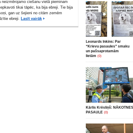
ā neizmērojamo ciešanu vietā pieminam
epkavoti tikai tāpēc, ka bija ebreji. Tie bija
soņi, gan uz šejieni no citām zemēm
zītie ebreji.
Lasīt vairāk
Leonards Inkins: Par
“Krievu pasaules” smaku
un pašsaprotamām
lietām
(0)
Kārlis Krēsliņš: NĀKOTNE
PASAULE
(0)