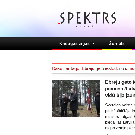
Kristīgās ziņas
Žurnāls
Raksti ar tagu: Ebreju geto ieslodzīto izn
Ebreju geto i
piemiņai/Lat
vidū bija ļau
Svētdien Valsts
priekšsēdētāja In
ministrs Edgars 
piedalījās Latvi
organizētajā pie