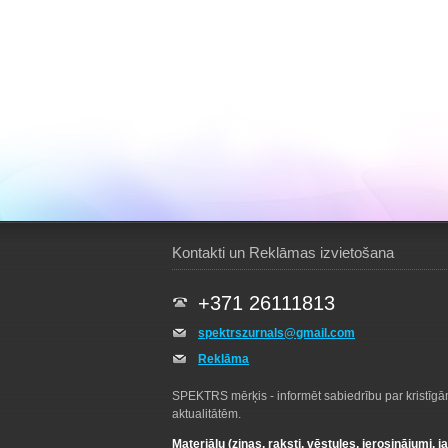
Kontakti un Reklāmas izvietošana
+371 26111813
spektrszurnals@gmail.com
Reklāma
SPEKTRS mērķis - informēt sabiedrību par kristīg
aktualitātēm.
Materiālu (ziņas, raksti, vēstules, ierosinājumi, j