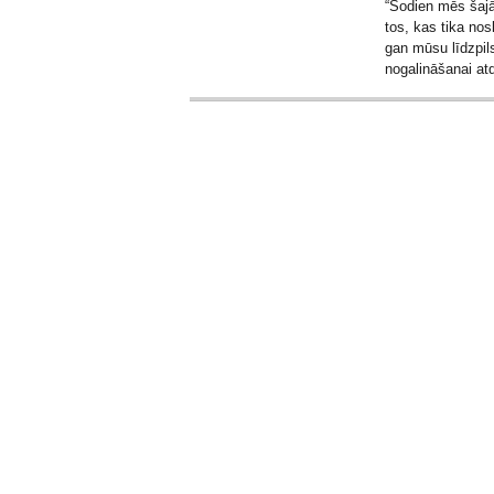
“Šodien mēs šaj
tos, kas tika nosl
gan mūsu līdzpil
nogalināšanai atd