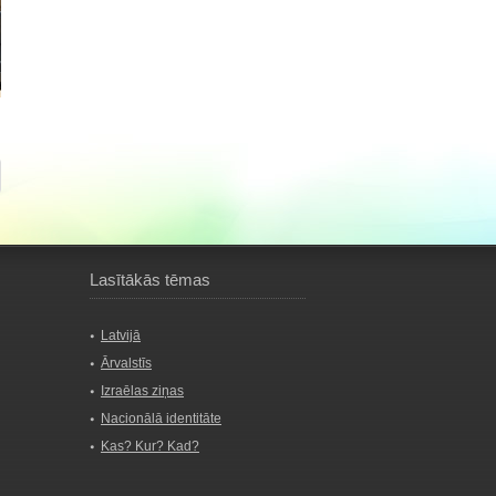
Lasītākās tēmas
Latvijā
Ārvalstīs
Izraēlas ziņas
Nacionālā identitāte
Kas? Kur? Kad?