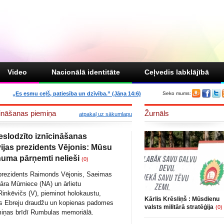
Video
Nacionālā identitāte
Ceļvedis labklājībā
„Es esmu ceļš, patiesība un dzīvība.” (Jāņa 14:6)
Seko mums:
īcināšanas piemiņa
Žurnāls
atpakaļ uz sākumlapu
eslodzīto iznīcināšanas
vijas prezidents Vējonis: Mūsu
numa pārņemti nelieši
(0)
 prezidents Raimonds Vējonis, Saeimas
āra Mūrniece (NA) un ārlietu
Rinkēvičs (V), pieminot holokaustu,
Kārlis Krēsliņš : Mūsdienu
jas Ebreju draudžu un kopienas padomes
valsts militārā stratēģija
(0)
miņas brīdī Rumbulas memoriālā.