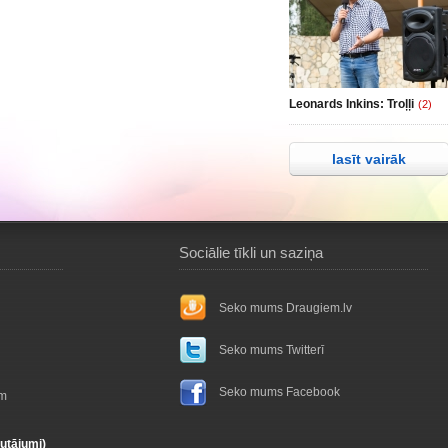
Leonards Inkins: Troļļi
(2)
lasīt vairāk
Sociālie tīkli un saziņa
Seko mums Draugiem.lv
Seko mums Twitterī
Seko mums Facebook
ām
autājumi)