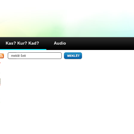
Kas? Kur? Kad?
Audio