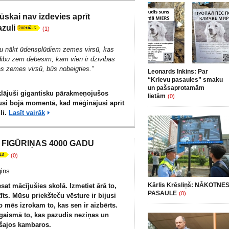
ūskai nav izdevies aprīt
zuli
(1)
kšu nākt ūdensplūdiem zemes virsū, kas
adību zem debesīm, kam vien ir dzīvības
s zemes virsū, būs nobeigties.”
Leonards Inkins: Par
“Krievu pasaules” smaku
un pašsaprotamām
klājuši gigantisku pārakmeņojušos
lietām
(0)
usi bojā momentā, kad mēģinājusi aprīt
li.
Lasīt vairāk
FIGŪRIŅAS 4000 GADU
(0)
gins
Kārlis Krēsliņš: NĀKOTNE
esat mācījušies skolā. Izmetiet ārā to,
PASAULE
(0)
īts. Mūsu priekšteču vēsture ir bijusi
Jo mēs izrokam to, kas sen ir aizbērts.
gaismā to, kas pazudis neziņas un
šajos kambaros.