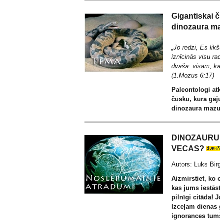
Gigantiskai č
dinozaura ma
„Jo redzi, Es li
iznīcinās visu r
dvaša: visam, ka
(1.Mozus 6:17)
Paleontologi at
čūsku, kura gāj
dinozaura mazu
DINOZAURU 
VECAS?
Autors: Luks Bir
Aizmirstiet, ko 
kas jums iestāst
pilnīgi citāda! 
Izceļam dienas 
ignorances tum