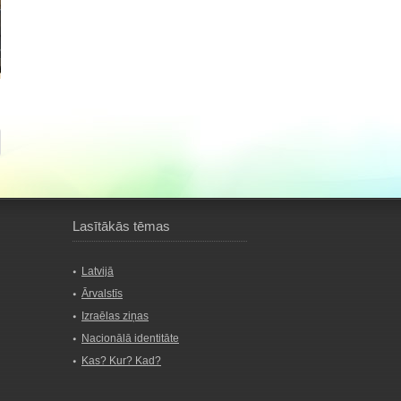
Lasītākās tēmas
Latvijā
Ārvalstīs
Izraēlas ziņas
Nacionālā identitāte
Kas? Kur? Kad?