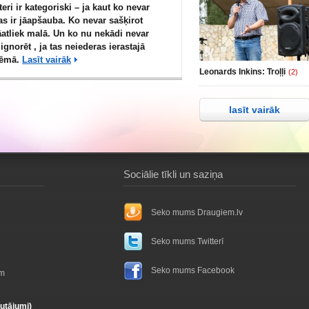
ri ir kategoriski – ja kaut ko nevar
tas ir jāapšauba. Ko nevar sašķirot
āatliek malā. Un ko nu nekādi nevar
 ignorēt , ja tas neiederas ierastajā
hēmā.
Lasīt vairāk
Leonards Inkins: Troļļi
(2)
lasīt vairāk
Sociālie tīkli un saziņa
Seko mums Draugiem.lv
Seko mums Twitterī
Seko mums Facebook
ām
autājumi)