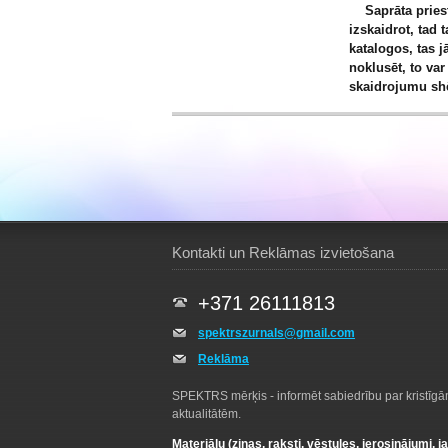
Saprāta prieste
izskaidrot, tad 
katalogos, tas j
noklusēt, to var
skaidrojumu s
Kontakti un Reklāmas izvietošana
+371 26111813
spektrszurnals@gmail.com
Reklāma
SPEKTRS mērķis - informēt sabiedrību par kristīg
aktualitātēm.
Materiālu (ziņas, raksti, vēstules, ierosinājumi, j