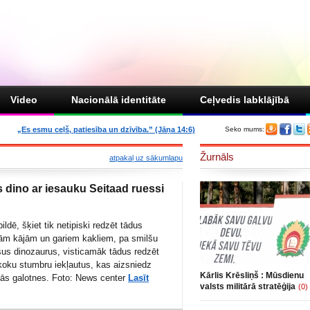
Video
Nacionālā identitāte
Ceļvedis labklājībā
„Es esmu ceļš, patiesība un dzīvība.” (Jāņa 14:6)
Seko mums:
Žurnāls
atpakaļ uz sākumlapu
s dino ar iesauku Seitaad ruessi
ildē, šķiet tik netipiski redzēt tādus
vām kājām un gariem kakliem, pa smilšu
šus dinozaurus, visticamāk tādus redzēt
koku stumbru iekļautus, kas aizsniedz
Kārlis Krēsliņš : Mūsdienu
ās galotnes. Foto:
News center
Lasīt
valsts militārā stratēģija
(0)