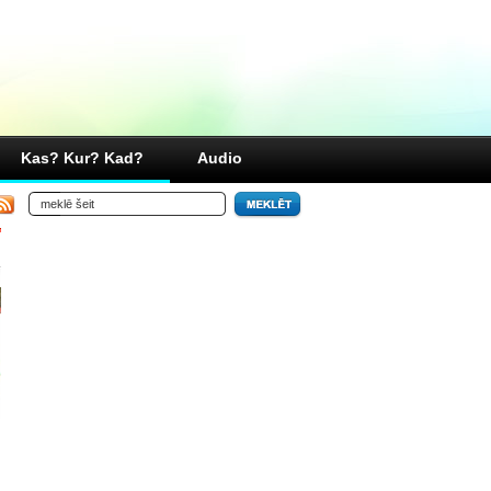
Kas? Kur? Kad?
Audio