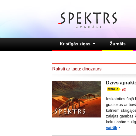
Kristīgās ziņas
Žurnāls
Raksti ar tagu: dinozaurs
Dzīvs aprakt
(0)
Ieskatoties šajā b
graciozus ar tie
kalniem staigājo
zaļajās ganībās 
koku lapām sulīg
vairāk