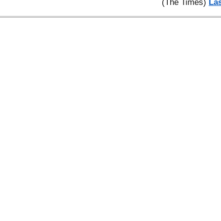
(The Times)
Las