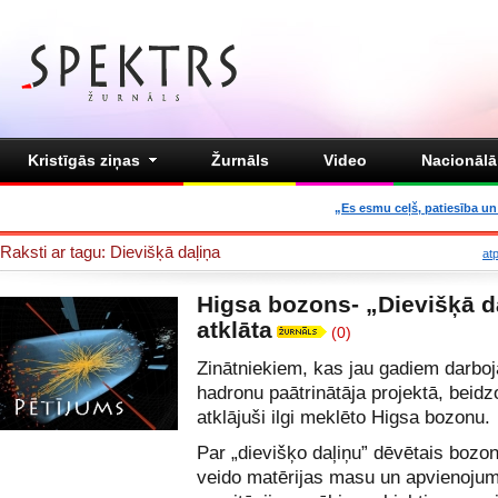
Kristīgās ziņas
Žurnāls
Video
Nacionālā 
„Es esmu ceļš, patiesība un 
Raksti ar tagu: Dievišķā daļiņa
at
Higsa bozons- „Dievišķā d
atklāta
(0)
Zinātniekiem, kas jau gadiem darboj
hadronu paātrinātāja projektā, beidz
atklājuši ilgi meklēto Higsa bozonu.
Par „dievišķo daļiņu” dēvētais bozo
veido matērijas masu un apvienojum