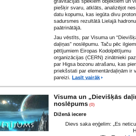
gravitācijas spēkiem objektiem un v
piešķir svaru, atklāts, analizējot ne
datu kopumu, kas iegūta divu proton
sadursmes rezultātā Lielajā hadronu
paātrinātājā.
Jau vēstīts, par
Visuma un “Dievišķ
daļiņas” noslēpumu
. Taču pēc ilgiem
pētījumiem Eiropas Kodolpētījumu
organizācijas (CERN) zinātnieki paz
par Higsa bozonu atrašanu, kas pie
priekšstati par elementārdaļiņām ir v
pareizi.
Lasīt vairāk
Visuma un „Dievišķās daļ
noslēpums
(0)
Diženā iecere
Dievs saka eņģelim: „Es netic
H